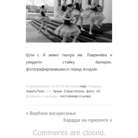
.
Шли с А мимо театра им. Лавренёва и
увидели стайку балерин,
фотографировавшихся перед входом.
.
Опубликованно
10.04.23
автором
maki
. Рубрика:
ловитьТени
тэги:
Крым
,
Севастополь
,
фото
,
чб
.
Добавить в закладки:
постоянная ссылка
.
«
Вербное воскресенье
Карадаг на горизонте
»
Comments are closed.