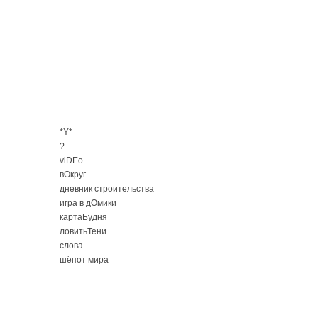
*Y*
?
viDEo
вОкруг
дневник строительства
игра в дОмики
картаБудня
ловитьТени
слова
шёпот мира