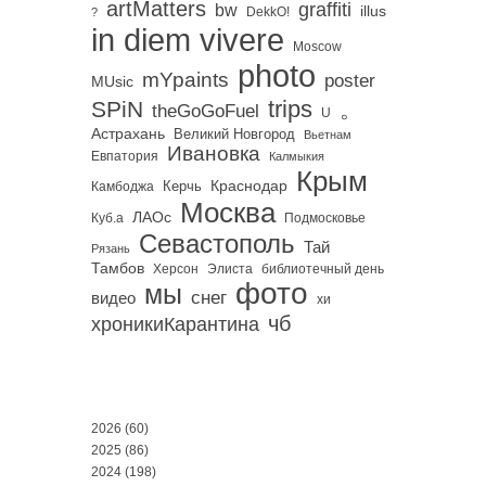
artMatters
graffiti
bw
illus
DekkO!
?
in diem vivere
Moscow
photo
mYpaints
poster
MUsic
trips
SPiN
。
theGoGoFuel
U
Астрахань
Великий Новгород
Вьетнам
Ивановка
Евпатория
Калмыкия
Крым
Краснодар
Керчь
Камбоджа
Москва
ЛАОс
Куб.а
Подмосковье
Севастополь
Тай
Рязань
Тамбов
Херсон
библиотечный день
Элиста
фото
мы
снег
видео
хи
чб
хроникиКарантина
2026
(60)
2025
(86)
2024
(198)