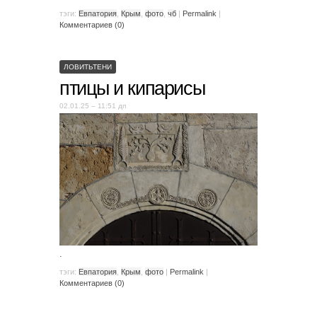
тэги:
Евпатория
,
Крым
,
фото
,
чб
|
Permalink
|
Комментариев (0)
ЛОВИТЬТЕНИ
птицы и кипарисы
02.01.25 – 11:51 дп
.
тэги:
Евпатория
,
Крым
,
фото
|
Permalink
|
Комментариев (0)