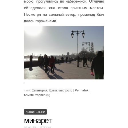
морю, прогулялись по набережной. Отлично
её сделали, она стала приятным местом.
Несмотря на сильный ветер, променад был
полон горожанами.
.
тэги:
Евпатория
,
Крым
,
мы
,
фото
|
Permalink
|
Комментариев (0)
ЛОВИТЬТЕНИ
минарет
02.01.25 – 11:53 дп