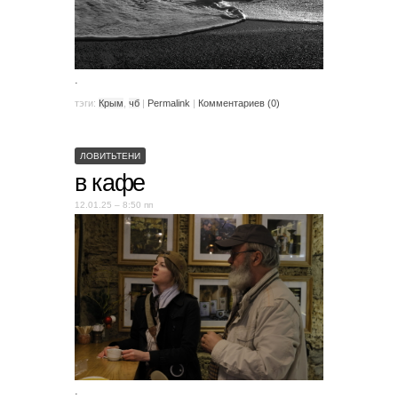
.
тэги:
Крым
,
чб
|
Permalink
|
Комментариев (0)
ЛОВИТЬТЕНИ
в кафе
12.01.25 – 8:50 пп
.