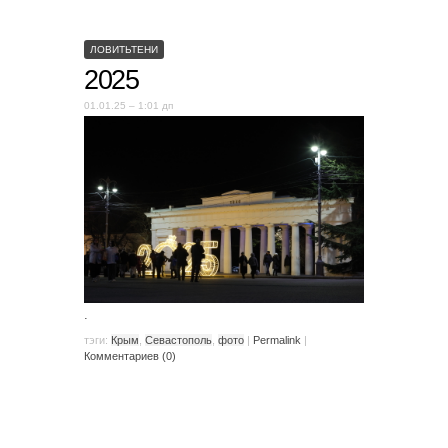
ЛОВИТЬТЕНИ
2025
01.01.25 – 1:01 дп
.
тэги:
Крым
,
Севастополь
,
фото
|
Permalink
|
Комментариев (0)