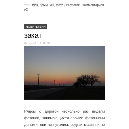
тэги:
trips
,
Крым
,
мы
,
фото
|
Permalink
|
Комментариев
(0)
ЛОВИТЬТЕНИ
закат
02.01.25 – 5:35 пп
.
Рядом с дорогой несколько раз видели
фазанов, занимающихся своими фазаньими
делами, они не пугались редких машин и не