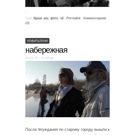
.
тэги:
Крым
,
мы
,
фото
,
чб
|
Permalink
|
Комментариев
(0)
ЛОВИТЬТЕНИ
набережная
02.01.25 – 11:56 дп
.
После блуждания по старому городу вышли к