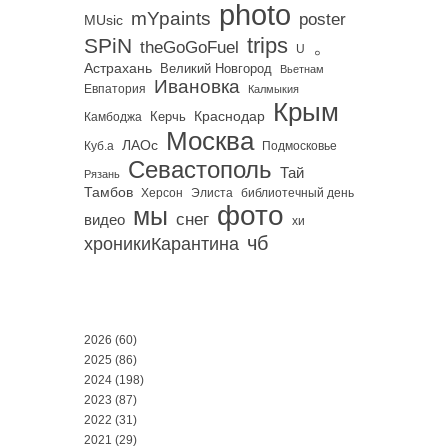
photo
mYpaints
poster
MUsic
trips
SPiN
。
theGoGoFuel
U
Астрахань
Великий Новгород
Вьетнам
Ивановка
Евпатория
Калмыкия
Крым
Краснодар
Керчь
Камбоджа
Москва
ЛАОс
Куб.а
Подмосковье
Севастополь
Тай
Рязань
Тамбов
Херсон
библиотечный день
Элиста
фото
мы
снег
видео
хи
чб
хроникиКарантина
2026
(60)
2025
(86)
2024
(198)
2023
(87)
2022
(31)
2021
(29)