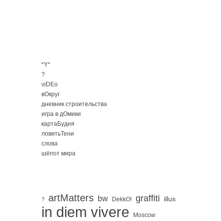
*Y*
?
viDEo
вОкруг
дневник строительства
игра в дОмики
картаБудня
ловитьТени
слова
шёпот мира
artMatters
graffiti
bw
illus
DekkO!
?
in diem vivere
Moscow