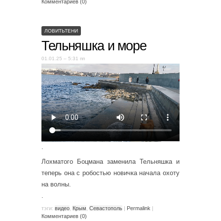
Комментариев (0)
ЛОВИТЬТЕНИ
Тельняшка и море
01.01.25 – 5:31 пп
.
Лохматого Боцмана заменила Тельняшка и
теперь она с робостью новичка начала охоту
на волны.
.
тэги:
видео
,
Крым
,
Севастополь
|
Permalink
|
Комментариев (0)