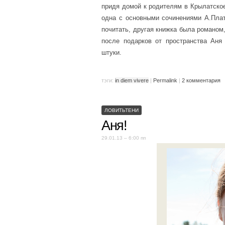
придя домой к родителям в Крылатское
одна с основными сочинениями А.Плат
почитать, другая книжка была романом
после подарков от пространства Аня
штуки.
тэги:
in diem vivere
|
Permalink
|
2 комментария
ЛОВИТЬТЕНИ
Аня!
29.01.13 – 6:00 пп