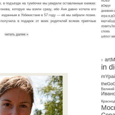
viDEo
, в подъезде на тумбочке мы увидели оставленные книжки:
вОкруг
онова, которую мы взяли сразу, ибо Аня давно хотела его
дневник 
, изданным в Узбекистане в 57 году — её мы забрали позже.
игра в д
 получила в подарок от моих родителей всякие приятные
картаБуд
ловитьТе
слова
читать далее
»
шёпот м
artM
?
in d
mYpai
theGoG
Великий
Ивано
Красно
Мос
Сева