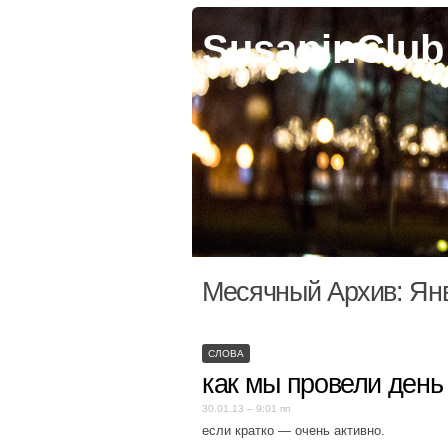
SusaninClub
Месячный Архив:
Ян
СЛОВА
как мы провели день
30.01.13 – 9:01 пп
если кратко — очень активно.