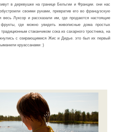
живут в деревушке на границе Бельгии и Франции. они нас
 обустроили своими руками, превратив его во французскую
и весь Луксор и рассказали им, где продаются настоящие
 фрукты, где можно увидеть живописные дома простых
 традиционным стаканчиком сока из сахарного тростника, на
лкнулись с озирающимися Жис и Дидье. это был их первый
выманили круассанами :)