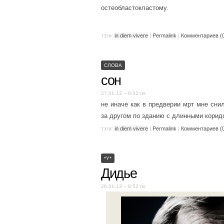
остеобластокластому.
тэги:
in diem vivere
|
Permalink
|
Комментариев (
СЛОВА
сон
27.01.13 – 9:32 пп
не иначе как в предверии мрт мне сни
за другом по зданию с длинными кори
тэги:
in diem vivere
|
Permalink
|
Комментариев (
*Y*
Дидье
26.01.13 – 8:52 пп