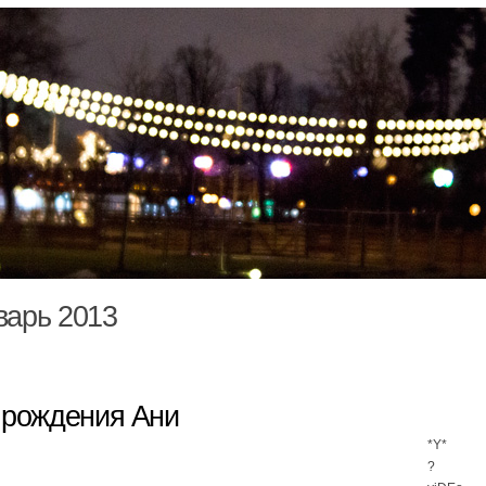
варь 2013
 рождения Ани
*Y*
?