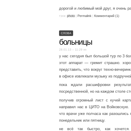
дорогой и любимый мой друг, я очень ра
тэги:
photo
|
Permalink
|
Комментарий (1)
СЛОВА
больницы
28.01.13 – 11:29 пп
у нас сегодня был большой тур по 3 б
этот аппарат — гремит страшно. хор
представить, что вокруг техно-вечерин
в офисе извлекали музыку из подручно
пока ждали расшифровки результат
посредственной, но на каждом столе ст
получив огромный лист с кучей карт
направил нас в ЦИТО на Войковскую. 
что врачи уже полчаса как разошлись 
понедельник или пятницу.
не всё так быстро, как хочется