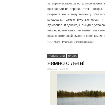
затворничеством, а остальное время 
пригласили на верхний этаж, который
квартиру. мы к тому моменту облазил
круассаны, самые вкусные орехи и
луксорцев. и однажды, выйдя с утра за
улице, прямо напротив отеля, мы сто
самостоятельный выход в свет! мы их 
тэги:
photo
|
Permalink
|
Комментарий (1)
ЛОВИТЬТЕНИ
СЛОВА
немного лета!
24.01.13 – 9:16 пп