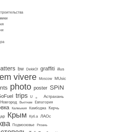
строительства
Омики
ня
ни
ира
atters
graffiti
bw
illus
DekkO!
iem vivere
MUsic
Moscow
photo
SPiN
nts
poster
trips
。
oFuel
Астрахань
U
 Новгород
Евпатория
Вьетнам
вка
Керчь
Калмыкия
Камбоджа
Крым
дар
ЛАОс
Куб.а
ква
Подмосковье
Рязань
стополь