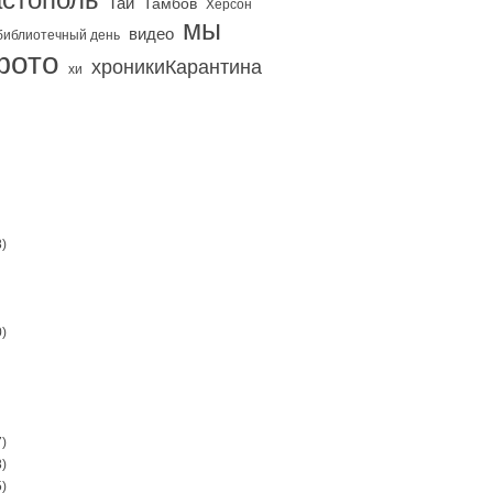
Тай
Тамбов
Херсон
мы
видео
библиотечный день
фото
хроникиКарантина
хи
)
)
)
)
)