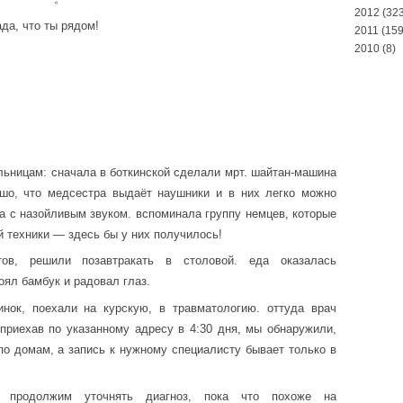
2012
(323
да, что ты рядом!
2011
(159
2010
(8)
ольницам: сначала в боткинской сделали мрт. шайтан-машина
ошо, что медсестра выдаёт наушники и в них легко можно
ка с назойливым звуком. вспоминала группу немцев, которые
й техники — здесь бы у них получилось!
ов, решили позавтракать в столовой. еда оказалась
оял бамбук и радовал глаз.
инок, поехали на курскую, в травматологию. оттуда врач
приехав по указанному адресу в 4:30 дня, мы обнаружили,
по домам, а запись к нужному специалисту бывает только в
. продолжим уточнять диагноз, пока что похоже на