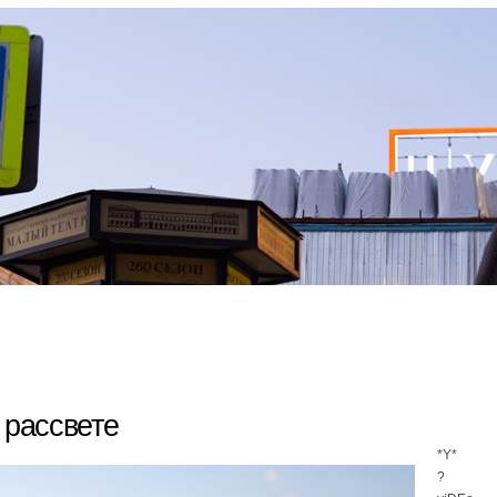
 рассвете
*Y*
?