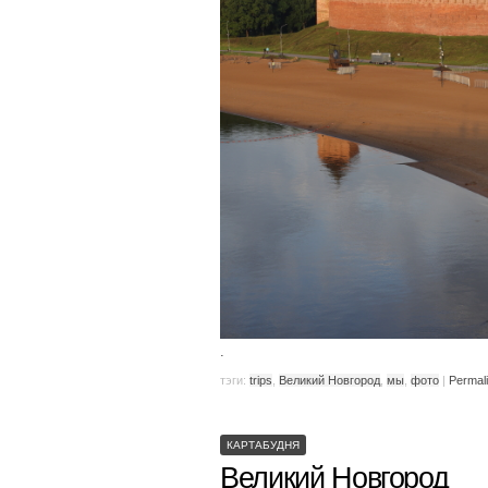
.
тэги:
trips
,
Великий Новгород
,
мы
,
фото
|
Permal
КАРТАБУДНЯ
Великий Новгород