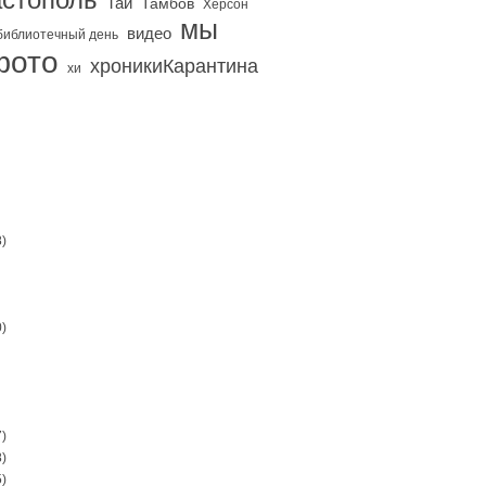
Тай
Тамбов
Херсон
мы
видео
библиотечный день
фото
хроникиКарантина
хи
)
)
)
)
)