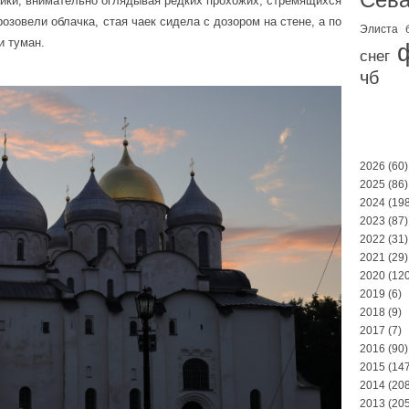
айки, внимательно оглядывая редких прохожих, стремящихся
озовели облачка, стая чаек сидела с дозором на стене, а по
Элиста
и туман.
снег
чб
2026
(60)
2025
(86)
2024
(198
2023
(87)
2022
(31)
2021
(29)
2020
(120
2019
(6)
2018
(9)
2017
(7)
2016
(90)
2015
(147
2014
(208
2013
(205