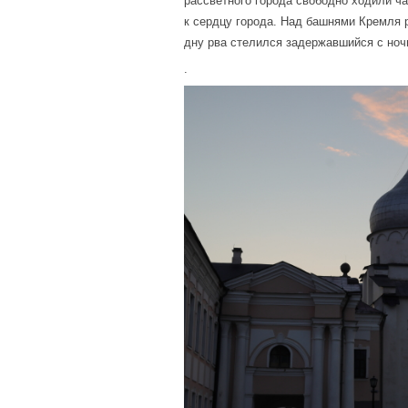
рассветного города свободно ходили ч
к сердцу города. Над башнями Кремля р
дну рва стелился задержавшийся с ноч
.