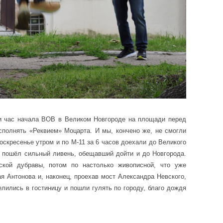
 и час начала ВОВ в Великом Новгороде на площади перед
полнять «Реквием» Моцарта. И мы, кончено же, не смогли
оскресенье утром и по М-11 за 6 часов доехали до Великого
 пошёл сильный ливень, обещавший дойти и до Новгорода.
кой дубравы, потом по настолько живописной, что уже
я Антонова и, наконец, проехав мост Александра Невского,
елились в гостиницу и пошли гулять по городу, благо дождя