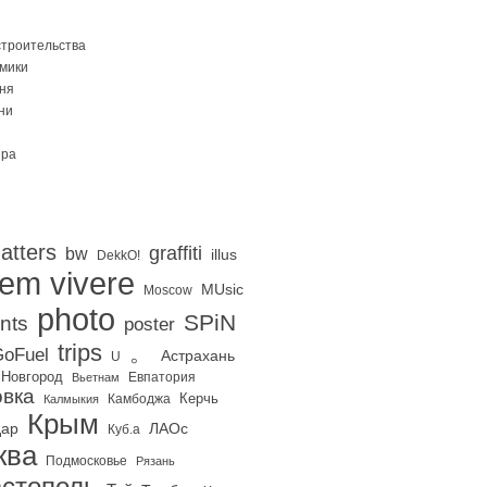
строительства
Омики
ня
ни
ира
atters
graffiti
bw
illus
DekkO!
iem vivere
MUsic
Moscow
photo
SPiN
nts
poster
trips
。
oFuel
Астрахань
U
 Новгород
Евпатория
Вьетнам
вка
Керчь
Калмыкия
Камбоджа
Крым
дар
ЛАОс
Куб.а
ква
Подмосковье
Рязань
стополь