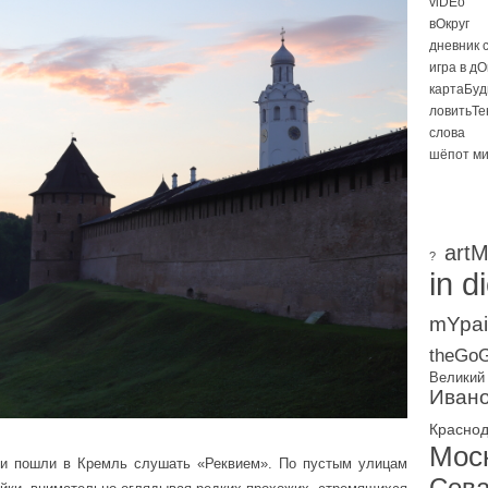
viDEo
вОкруг
дневник 
игра в д
картаБуд
ловитьТе
слова
шёпот м
artM
?
in d
mYpai
theGoG
Великий
Ивано
Красно
Мос
й и пошли в Кремль слушать «Реквием». По пустым улицам
Сева