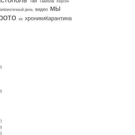
Тай
Тамбов
Херсон
мы
видео
библиотечный день
фото
хроникиКарантина
хи
)
)
)
)
)