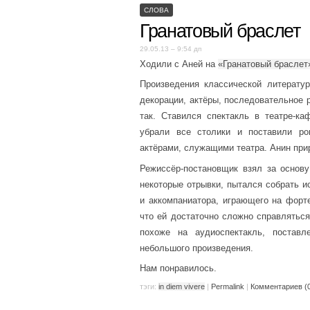
СЛОВА
Гранатовый браслет
29.05.13 – 9:54 дп
Ходили с Аней на
«Гранатовый браслет
Произведения классической литерату
декорации, актёры, последовательное 
так. Ставился спектакль в театре-
убрали все столики и поставили ро
актёрами, служащими театра. Анин при
Режиссёр-постановщик взял за основу
некоторые отрывки, пытался собрать и
и аккомпаниатора, играющего на форт
что ей достаточно сложно справляться
похоже на аудиоспектакль, постав
небольшого произведения.
Нам понравилось.
тэги:
in diem vivere
|
Permalink
|
Комментариев (