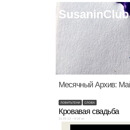
SusaninClub
Месячный Архив:
Ма
ЛОВИТЬТЕНИ
СЛОВА
Кровавая свадьба
31.05.13 – 8:16 пп