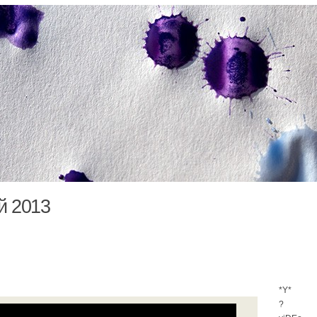
й 2013
*Y*
?