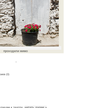
проходили мимо
。
иев (0)
лицам к театру.
читать далее
»