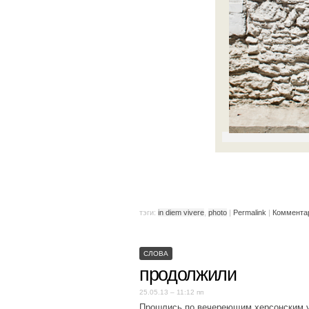
тэги:
in diem vivere
,
photo
|
Permalink
|
Комментар
СЛОВА
продолжили
25.05.13 – 11:12 пп
Прошлись по вечереющим херсонским у