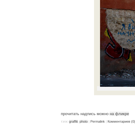
прочитать надпись можно
на фликре
тэги:
graffiti
,
photo
|
Permalink
|
Комментариев (0