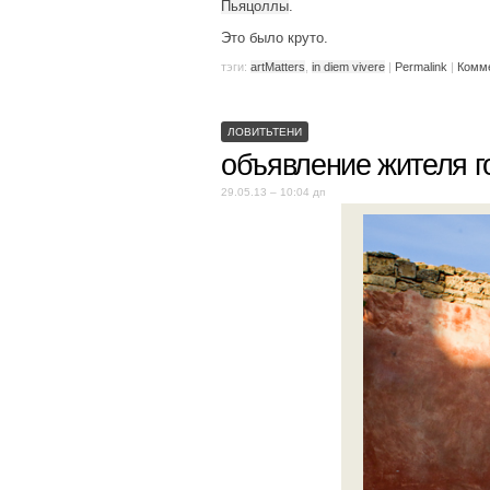
Пьяцоллы
.
Это было круто.
тэги:
artMatters
,
in diem vivere
|
Permalink
|
Комме
ЛОВИТЬТЕНИ
объявление жителя г
29.05.13 – 10:04 дп