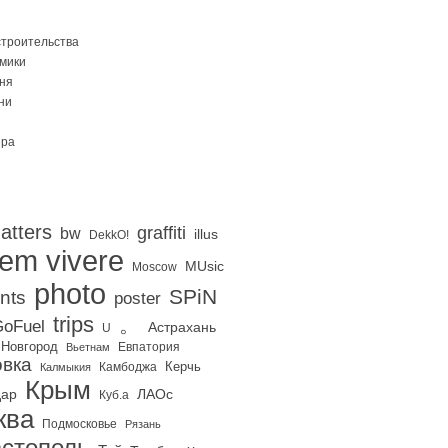
строительства
Омики
ня
ни
ира
atters
graffiti
bw
illus
DekkO!
iem vivere
MUsic
Moscow
photo
SPiN
nts
poster
trips
。
oFuel
Астрахань
U
 Новгород
Евпатория
Вьетнам
вка
Керчь
Калмыкия
Камбоджа
Крым
дар
ЛАОс
Куб.а
ква
Подмосковье
Рязань
стополь