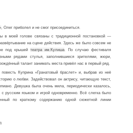
»
, Олег приболел и не смог присоединиться.
ры в моей голове связаны с традиционной постановкой —
развёртывание на сцене действия. Здесь же было совсем не
кафе под крышей
театра им.Кулиша
. По случаю фестиваля
вными рядами стулья, заполнившиеся зрителями, жюри,
рождённый талант занимать места привёл нас в первый ряд.
 повесть Куприна «Гранатовый браслет» и, выбрав из неё
сторию о любви. Задействовал он актрису, читающую текст,
епиано. Девушка была очень мила, периодически казалось,
 с русским языком и игрой одновременно. Всё слегка было
ленный по краткому содержанию одной сюжетной линии
0)