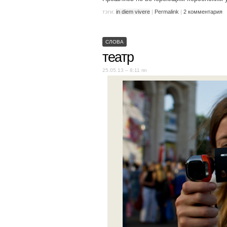
тэги:
in diem vivere
|
Permalink
|
2 комментария
СЛОВА
театр
25.05.13 – 8:11 пп