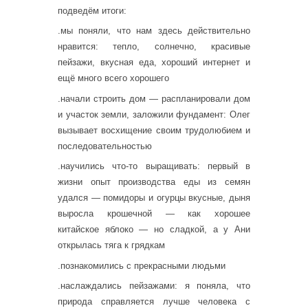
подведём итоги:
.мы поняли, что нам здесь действительно
нравится: тепло, солнечно, красивые
пейзажи, вкусная еда, хороший интернет и
ещё много всего хорошего
.начали строить дом — распланировали дом
и участок земли, заложили фундамент: Олег
вызывает восхищение своим трудолюбием и
последовательностью
.научились что-то выращивать: первый в
жизни опыт производства еды из семян
удался — помидоры и огурцы вкусные, дыня
выросла крошечной — как хорошее
китайское яблоко — но сладкой, а у Ани
открылась тяга к грядкам
.познакомились с прекрасными людьми
.наслаждались пейзажами: я поняла, что
природа справляется лучше человека с