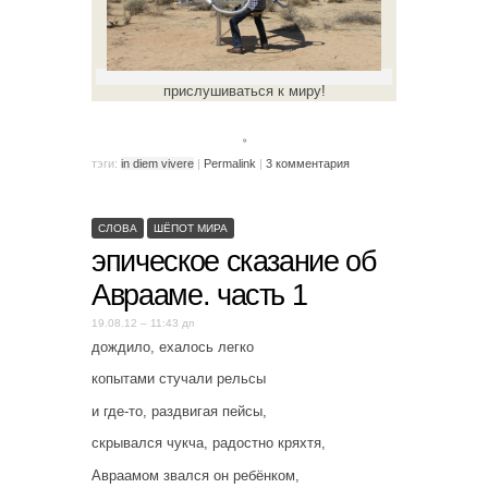
прислушиваться к миру!
。
тэги:
in diem vivere
|
Permalink
|
3 комментария
СЛОВА
ШЁПОТ МИРА
эпическое сказание об
Аврааме. часть 1
19.08.12 – 11:43 дп
дождило, ехалось легко
копытами стучали рельсы
и где-то, раздвигая пейсы,
скрывался чукча, радостно кряхтя,
Авраамом звался он ребёнком,