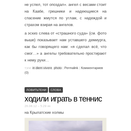
не успел, тот опоздал». ангел с весами стоит
на Каабе, грешники и надеющиеся на
спасение жмутся по углам, с надеждой и
страхом взирая на ангелов.
а эскиз слева от «страшного суда» (см. фото
выше) показывает нам уставшего демиурга,
как бы говорящего нам: «я сделал всё, что
смог…» а ангелы требовательно простирают
к нему руки…
тэги:
in diem vivere
,
photo
|
Permalink
|
Комментариев
(0)
ЛОВИТЬТЕНИ
СЛОВА
ходили играть в теннис
26.08.12 – 5:29 пп
на Крылатские холмы