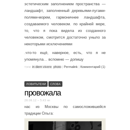
эстетическим заполнением пространства —
ландшафт, заполненный деревьями-лугами-
полями-морем, гармоничнее ландшафта,
создаваемого человеком. по крайней мере,
то, что я пока видела из созданного
человеком, смотрится достаточно уныло за
некоторыми исключениями
.что-то ещё, наверное, есть, что я не
упомянула… вспомню — допишу
тэги:
in diem vivere
,
photo
|
Permalink
|
Комментарий (1)
ЛОВИТЬТЕНИ
СЛОВА
провожала
28.08.12 – 5:43 пп
нас из Москвы по самосложившейся
традиции Ольга: