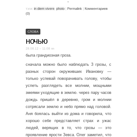
。
тэги:
in diem vivere
,
photo
|
Permalink
|
Комментариев
(0)
СЛОВА
ночью
28.08.12 – 11:08 пп
была грандиозная гроза.
сначала можно было наблюдать 3 грозы, с
разных сторон окруживших Ивановку —
только успевай поворачивать голову, чтобы
успеть разглядеть все молнии, мощными
змеями уходящие в землю. через пару часов
дождь пришёл в деревню, гром и молнии
сотрясали землю и небо прямо над головой.
Аня боялась выйти из дома и говорила, что
хорошо себе представляет страх и ужас
людей, верящих в то, что грозы — это
проявление ярости Зевса. Олег заметил, что