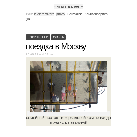
читать далее
»
тэги:
in diem vivere
,
photo
|
Permalink
|
Комментариев
(0)
ЛОВИТЬТЕНИ
СЛОВА
поездка в Москву
26.08.12 – 4:31 пп
семейный портрет в зеркальной крыше входа
в отель на тверской
。