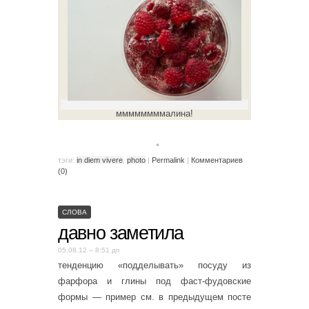
ммммммммалина!
。
тэги:
in diem vivere
,
photo
|
Permalink
|
Комментариев
(0)
СЛОВА
давно заметила
05.08.12 – 8:51 дп
тенденцию «подделывать» посуду из
фарфора и глины под фаст-фудовские
формы — пример см. в предыдущем посте