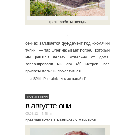
треть работы позади
。
сейчас заливается фундамент под «хомячий
тупик» — так Олег называет погреб, который
мы решили делать отдельно от дома.
запланировали мы его 4*6 метров, все
припасы должны поместиться.
тэги:
SPiN
|
Permalink
|
Комментарий (1)
ЛОВИТЬТЕНИ
в августе они
05.08.12 – 4:48 пп
превращаются в малиновых маньяков