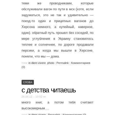
теми же проводниками, которые
обслуживали вагон по пути в мск (хотя, если
задуматься, это не так и удивительно —
поезд-то один и прицепных вагонов до
Херсона немного, а купейный, наверное,
один). обратный путь прошел без соседей, по
мере углубления в Украину становилось
теплее и солнечнее, по дороге продавали
персики, а когда мы вышли в Херсоне,
поняли, что мы — дома.
тэги:
in diem vivere
,
photo
|
Permalink
|
Комментариев
(0)
СЛОВА
с детства читаешь
26.08.12 – 10:52 пп
много книг, а потом тебя считают
высокомерным….
тэги:
in diem vivere
|
Permalink
|
Комментариев (0)