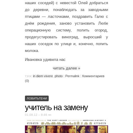
наших соседей) с невестой Олей добраться
до деревни, понаблюдать за заводными
птицами — ласточками, поздравить Галю с
днём рождения, заново установить Любе
операционную систему, полить огород,
продегустировать виноград, выросший у
наших соседок по улице и, конечно, попить
молока.
Ивановка удивила нас
читать далее
»
тэги:
in diem vivere
,
photo
|
Permalink
|
Комментариев
(0)
ЛОВИТЬТЕНИ
учитель на замену
01.08.12 – 8:46 пп