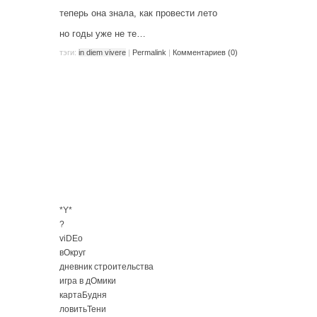
теперь она знала, как провести лето
но годы уже не те…
тэги:
in diem vivere
|
Permalink
|
Комментариев (0)
*Y*
?
viDEo
вОкруг
дневник строительства
игра в дОмики
картаБудня
ловитьТени