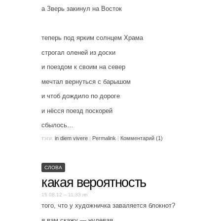
а Зверь закинул на Восток
теперь под ярким солнцем Храма
строгал оленей из доски
и поездом к своим на север
мечтал вернуться с барышом
и чтоб дождило по дороге
и нёсся поезд поскорей
сбылось…
тэги:
in diem vivere
|
Permalink
|
Комментарий (1)
СЛОВА
какая вероятность
15.08.12 – 11:33 пп
того, что у художничка заваляется блокнот?
я вам скажу — нулевая.