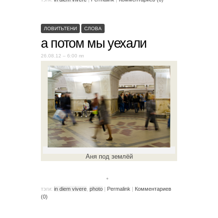
ЛОВИТЬТЕНИ
СЛОВА
а потом мы уехали
26.08.12 – 6:00 пп
Аня под землёй
。
тэги:
in diem vivere
,
photo
|
Permalink
|
Комментариев
(0)