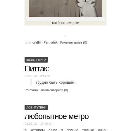
котёнок смерти
。
тэги:
graffiti
|
Permalink
|
Комментариев (0)
ШЁПОТ МИРА
Питтак:
02.08.12 – 8:54 пп
трудно быть хорошим.
Permalink
|
Комментариев (0)
ЛОВИТЬТЕНИ
любопытное метро
02.08.12 – 11:08 дп
в котором сама я помню только одну