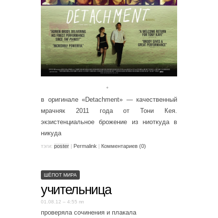
。
в оригинале «Detachment» — качественный
мрачняк 2011 года от Тони Кея.
экзистенциальное брожение из ниоткуда в
никуда
тэги:
poster
|
Permalink
|
Комментариев (0)
ШЁПОТ МИРА
учительница
01.08.12 – 4:55 пп
проверяла сочинения и плакала