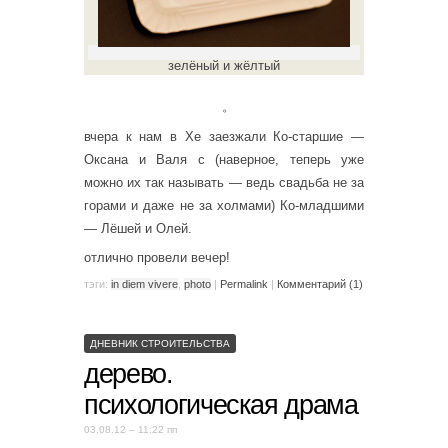
зелёный и жёлтый
。
вчера к нам в Хе заезжали Ко-старшие —
Оксана и Валя с (наверное, теперь уже
можно их так называть — ведь свадьба не за
горами и даже не за холмами) Ко-младшими
— Лёшей и Олей.
отлично провели вечер!
тэги:
in diem vivere
,
photo
|
Permalink
|
Комментарий (1)
ДНЕВНИК СТРОИТЕЛЬСТВА
дерево.
психологическая драма
03.08.12 – 11:22 пп