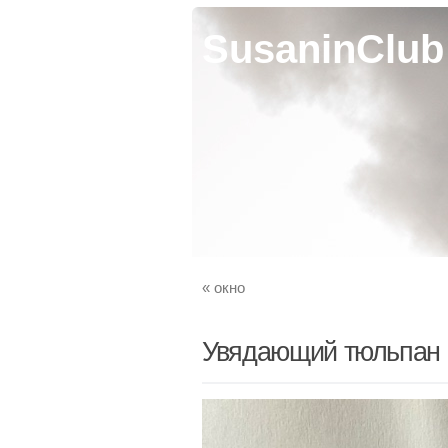
SusaninClub
«
окно
Увядающий тюльпан