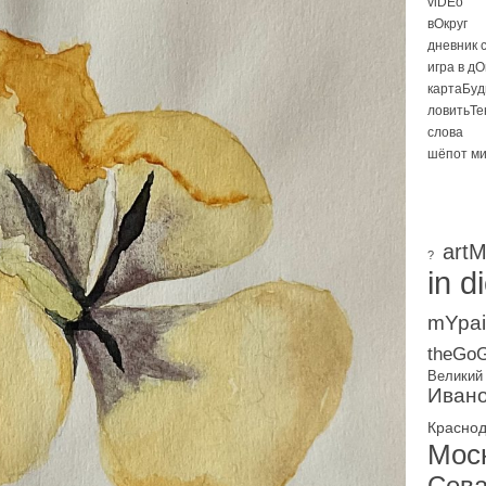
viDEo
вОкруг
дневник 
игра в д
картаБуд
ловитьТе
слова
шёпот м
artM
?
in d
mYpai
theGoG
Великий
Ивано
Красно
Мос
Сева