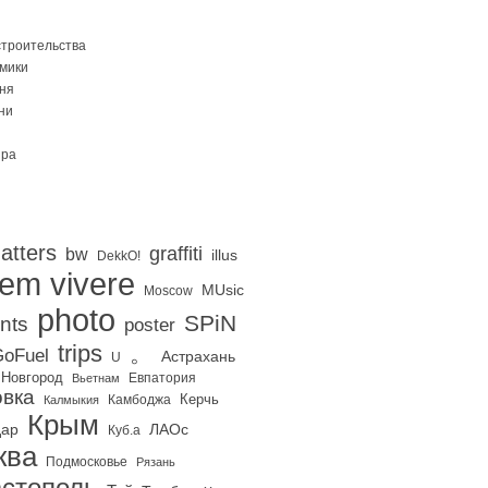
строительства
Омики
ня
ни
ира
atters
graffiti
bw
illus
DekkO!
iem vivere
MUsic
Moscow
photo
SPiN
nts
poster
trips
。
oFuel
Астрахань
U
 Новгород
Евпатория
Вьетнам
вка
Керчь
Калмыкия
Камбоджа
Крым
дар
ЛАОс
Куб.а
ква
Подмосковье
Рязань
стополь