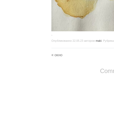
.
Опубликованно
22.05.23
автором
maki
. Рубрика
«
окно
Comm