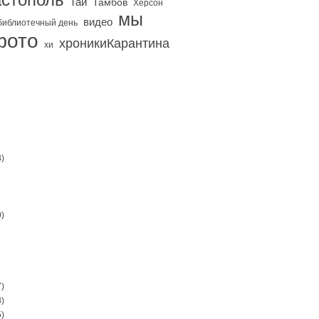
Тай
Тамбов
Херсон
мы
видео
библиотечный день
фото
хроникиКарантина
хи
)
)
)
)
)