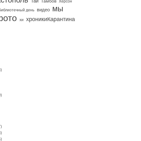
Тай
Тамбов
Херсон
мы
видео
библиотечный день
фото
хроникиКарантина
хи
)
)
)
)
)