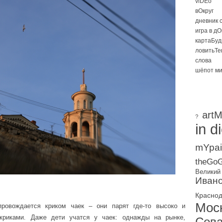
viDEo
вОкруг
дневник 
игра в д
картаБуд
ловитьТе
слова
шёпот м
artM
?
in d
mYpai
theGoG
Великий
Ивано
Красно
Мос
ровождается криком чаек – они парят где-то высоко и
скриками. Даже дети учатся у чаек: однажды на рынке,
Сева