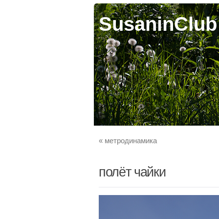
SusaninClub
«
метродинамика
полёт чайки