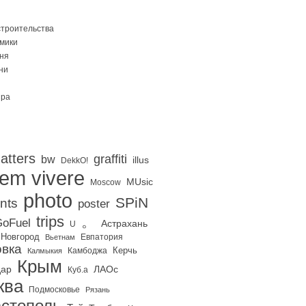
строительства
Омики
ня
ни
ира
atters
graffiti
bw
illus
DekkO!
iem vivere
MUsic
Moscow
photo
SPiN
nts
poster
trips
。
oFuel
Астрахань
U
 Новгород
Евпатория
Вьетнам
вка
Керчь
Калмыкия
Камбоджа
Крым
дар
ЛАОс
Куб.а
ква
Подмосковье
Рязань
стополь