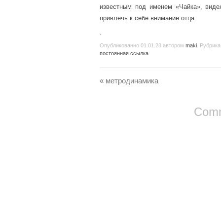
известным под именем «Чайка», видел
привлечь к себе внимание отца.
.
Опубликованно
01.01.23
автором
maki
. Рубрика
постоянная ссылка
.
«
метродинамика
Comm