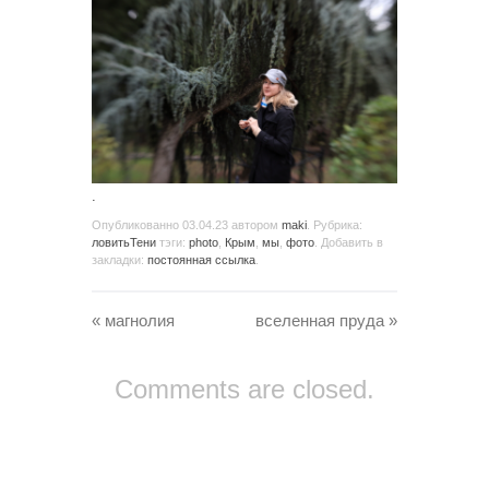
.
Опубликованно
03.04.23
автором
maki
. Рубрика:
ловитьТени
тэги:
photo
,
Крым
,
мы
,
фото
. Добавить в
закладки:
постоянная ссылка
.
«
магнолия
вселенная пруда
»
Comments are closed.