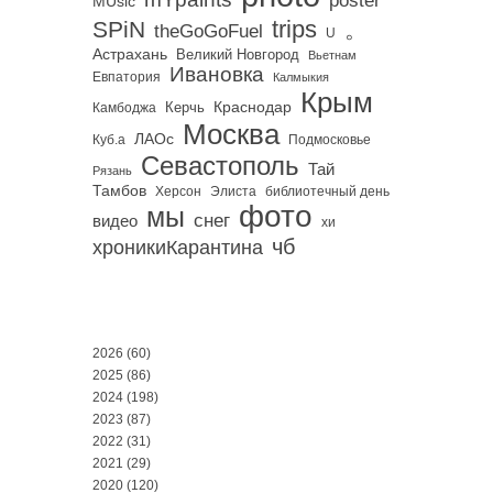
MUsic
trips
SPiN
。
theGoGoFuel
U
Астрахань
Великий Новгород
Вьетнам
Ивановка
Евпатория
Калмыкия
Крым
Краснодар
Керчь
Камбоджа
Москва
ЛАОс
Куб.а
Подмосковье
Севастополь
Тай
Рязань
Тамбов
Херсон
библиотечный день
Элиста
фото
мы
снег
видео
хи
чб
хроникиКарантина
2026
(60)
2025
(86)
2024
(198)
2023
(87)
2022
(31)
2021
(29)
2020
(120)