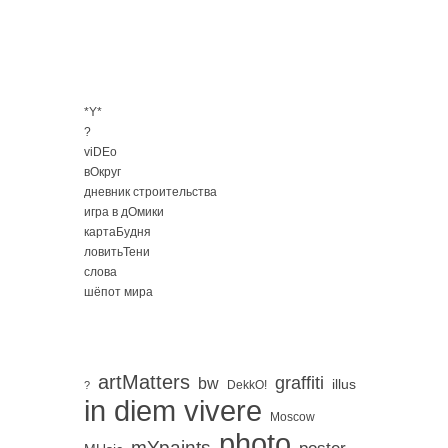
*Y*
?
viDEo
вОкруг
дневник строительства
игра в дОмики
картаБудня
ловитьТени
слова
шёпот мира
artMatters
graffiti
bw
illus
DekkO!
?
in diem vivere
Moscow
photo
mYpaints
poster