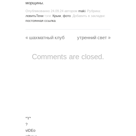
морщины.
Опубликованно
24.09.24
автором
maki
. Рубрика:
ловитьТени
тэги:
Крым
,
фото
. Добавить в закладки:
постоянная ссылка
.
«
шахматный клуб
утренний свет
»
Comments are closed.
*Y*
?
viDEo