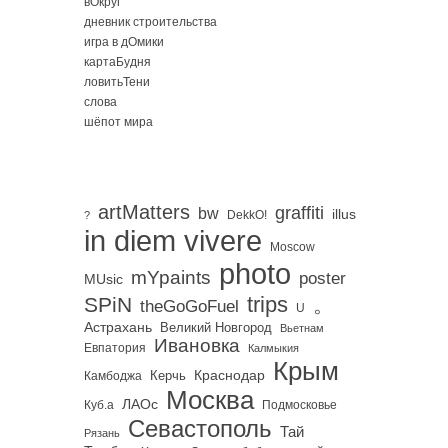
вОкруг
дневник строительства
игра в дОмики
картаБудня
ловитьТени
слова
шёпот мира
artMatters
graffiti
bw
illus
DekkO!
?
in diem vivere
Moscow
photo
mYpaints
poster
MUsic
trips
SPiN
。
theGoGoFuel
U
Астрахань
Великий Новгород
Вьетнам
Ивановка
Евпатория
Калмыкия
Крым
Краснодар
Керчь
Камбоджа
Москва
ЛАОс
Куб.а
Подмосковье
Севастополь
Тай
Рязань