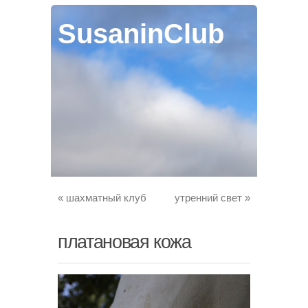
SusaninClub
«
шахматный клуб
утренний свет
»
платановая кожа