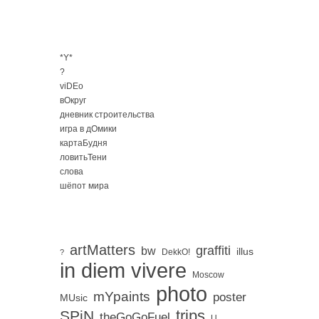
*Y*
?
viDEo
вОкруг
дневник строительства
игра в дОмики
картаБудня
ловитьТени
слова
шёпот мира
artMatters
graffiti
bw
illus
DekkO!
?
in diem vivere
Moscow
photo
mYpaints
poster
MUsic
trips
SPiN
。
theGoGoFuel
U