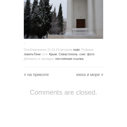
.
Опубликованно
21.01.24
автором
maki
. Рубрика:
ловитьТени
тэги:
Крым
,
Севастополь
,
снег
,
фото
.
Добавить в закладки:
постоянная ссылка
.
«
на приколе
юкка и море
»
Comments are closed.