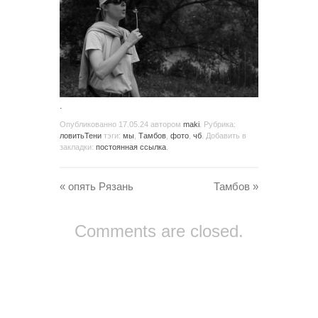
.
Опубликованно
17.05.24
автором
maki
. Рубрика:
ловитьТени
тэги:
мы
,
Тамбов
,
фото
,
чб
. Добавить в
закладки:
постоянная ссылка
.
«
опять Рязань
Тамбов
»
Comments are closed.