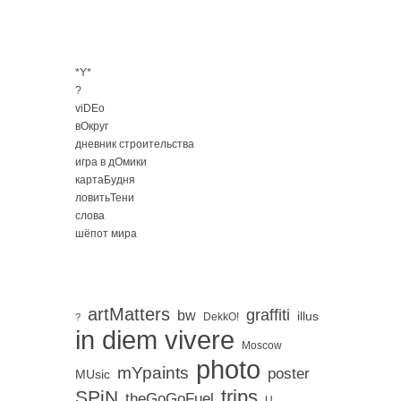
*Y*
?
viDEo
вОкруг
дневник строительства
игра в дОмики
картаБудня
ловитьТени
слова
шёпот мира
artMatters
graffiti
bw
illus
DekkO!
?
in diem vivere
Moscow
photo
mYpaints
poster
MUsic
trips
SPiN
。
theGoGoFuel
U