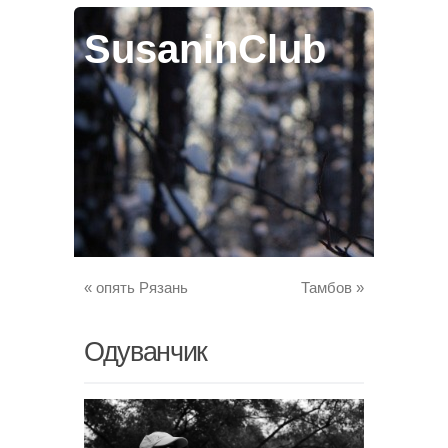
SusaninClub
«
опять Рязань
Тамбов
»
Одуванчик