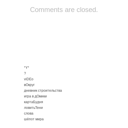
Comments are closed.
*Y*
?
viDEo
вОкруг
дневник строительства
игра в дОмики
картаБудня
ловитьТени
слова
шёпот мира