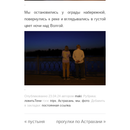
.
Мы остановились у ограды набережной,
повернулись к реке и вглядывались в густой
цвет ночи над Волгой.
.
Опубликованно
23.04.24
автором
maki
. Рубрика:
ловитьТени
тэги:
trips
,
Астрахань
,
мы
,
фото
. Добавить
в закладки:
постоянная ссылка
.
«
пустыня
прогулки по Астрахани
»