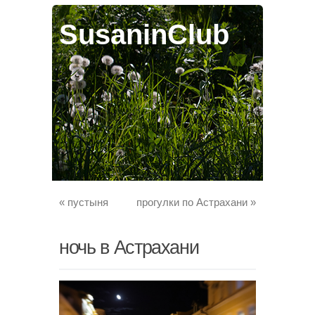
SusaninClub
«
пустыня
прогулки по Астрахани
»
ночь в Астрахани