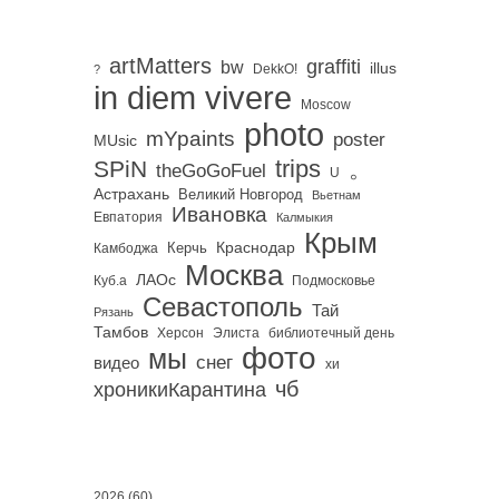
artMatters
graffiti
bw
illus
DekkO!
?
in diem vivere
Moscow
photo
mYpaints
poster
MUsic
trips
SPiN
。
theGoGoFuel
U
Астрахань
Великий Новгород
Вьетнам
Ивановка
Евпатория
Калмыкия
Крым
Краснодар
Керчь
Камбоджа
Москва
ЛАОс
Куб.а
Подмосковье
Севастополь
Тай
Рязань
Тамбов
Херсон
библиотечный день
Элиста
фото
мы
снег
видео
хи
чб
хроникиКарантина
2026
(60)