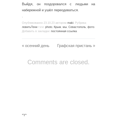
Выйдя, он поздоровался с людьми на
набережной и ушёл переодеваться.
.
Опубликованно
23.10.23
автором
maki
. Рубрика:
ловитьТени
тэги:
photo
,
Крым
,
мы
,
Севастополь
,
фото
.
Добавить в закладки:
постоянная ссылка
.
«
осенний день
Графская пристань
»
Comments are closed.
*Y*