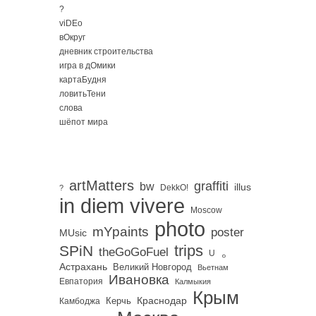
?
viDEo
вОкруг
дневник строительства
игра в дОмики
картаБудня
ловитьТени
слова
шёпот мира
artMatters
graffiti
bw
illus
DekkO!
?
in diem vivere
Moscow
photo
mYpaints
poster
MUsic
trips
SPiN
。
theGoGoFuel
U
Астрахань
Великий Новгород
Вьетнам
Ивановка
Евпатория
Калмыкия
Крым
Краснодар
Керчь
Камбоджа