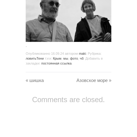
.
Опубликованно
16.09.24
автором
maki
. Рубрика:
ловитьТени
тэги:
Крым
,
мы
,
фото
,
чб
. Добавить в
закладки:
постоянная ссылка
.
«
шишка
Азовское море
»
Comments are closed.