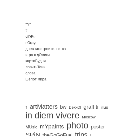
*Y*
?
viDEo
вОкруг
дневник строительства
игра в дОмики
картаБудня
ловитьТени
слова
шёпот мира
artMatters
graffiti
bw
illus
DekkO!
?
in diem vivere
Moscow
photo
mYpaints
poster
MUsic
trips
SPiN
。
theGoGoFuel
U