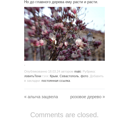
Но до главного дерева ему расти и расти.
.
Опубликованно
18.03.24
автором
maki
. Рубрика:
ловитьТени
тэги:
Крым
,
Севастополь
,
фото
. Добавить
в закладки:
постоянная ссылка
.
«
алыча зацвела
розовое дерево
»
Comments are closed.