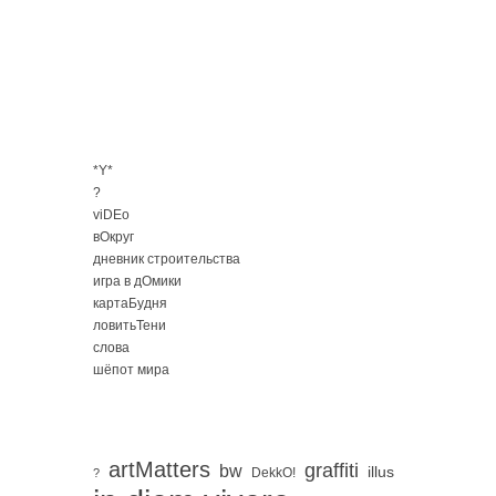
*Y*
?
viDEo
вОкруг
дневник строительства
игра в дОмики
картаБудня
ловитьТени
слова
шёпот мира
artMatters
graffiti
bw
illus
DekkO!
?