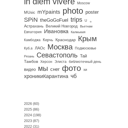
in diem vivere
Moscow
photo
mYpaints
poster
MUsic
trips
SPiN
。
theGoGoFuel
U
Астрахань
Великий Новгород
Вьетнам
Ивановка
Евпатория
Калмыкия
Крым
Краснодар
Керчь
Камбоджа
Москва
ЛАОс
Куб.а
Подмосковье
Севастополь
Тай
Рязань
Тамбов
Херсон
библиотечный день
Элиста
фото
мы
снег
видео
хи
чб
хроникиКарантина
2026
(60)
2025
(86)
2024
(198)
2023
(87)
2022
(31)