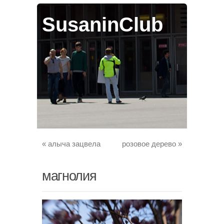
SusaninClub
«
алыча зацвела
розовое дерево
»
магнолия