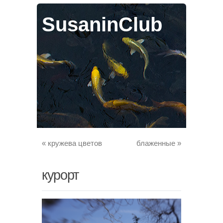
SusaninClub
«
кружева цветов
блаженные
»
курорт