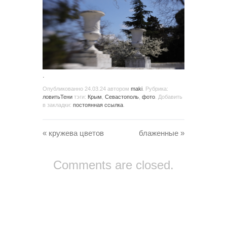
.
Опубликованно
24.03.24
автором
maki
. Рубрика:
ловитьТени
тэги:
Крым
,
Севастополь
,
фото
. Добавить
в закладки:
постоянная ссылка
.
«
кружева цветов
блаженные
»
Comments are closed.