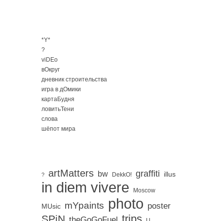
*Y*
?
viDEo
вОкруг
дневник строительства
игра в дОмики
картаБудня
ловитьТени
слова
шёпот мира
artMatters
graffiti
bw
illus
DekkO!
?
in diem vivere
Moscow
photo
mYpaints
poster
MUsic
trips
SPiN
。
theGoGoFuel
U