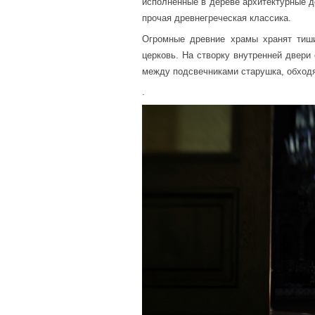
исполненные в дереве архитектурные д
прочая древнегреческая классика.
Огромные древние храмы хранят тиши
церковь. На створку внутренней двери
между подсвечниками старушка, обходя 
.