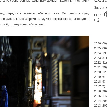
етали, свойственные каменным домам – колонны , портики и
Элиста
ну, изредка впуская в себя прихожан. Мы зашли в одну
снег
 опиралась крышка гроба, в глубине огромного зала бродила
чб
гроб, стоящий на табуретках.
2026
(60)
2025
(86)
2024
(198
2023
(87)
2022
(31)
2021
(29)
2020
(120
2019
(6)
2018
(9)
2017
(7)
2016
(90)
2015
(147
2014
(208
2013
(205