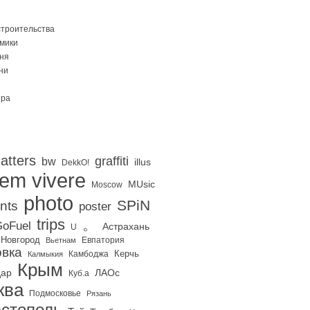
строительства
Омики
ня
ни
ира
atters
graffiti
bw
illus
DekkO!
iem vivere
MUsic
Moscow
photo
SPiN
nts
poster
trips
。
oFuel
Астрахань
U
 Новгород
Евпатория
Вьетнам
вка
Керчь
Калмыкия
Камбоджа
Крым
дар
ЛАОс
Куб.а
ква
Подмосковье
Рязань
стополь