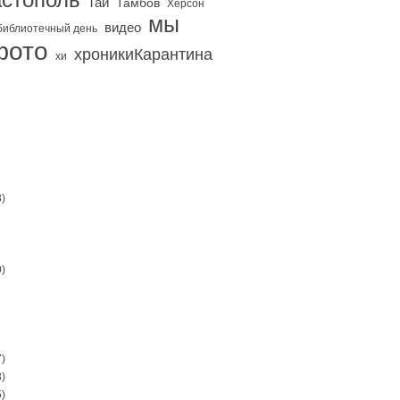
Тай
Тамбов
Херсон
мы
видео
библиотечный день
фото
хроникиКарантина
хи
)
)
)
)
)