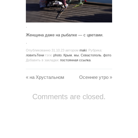
.
Женщина даже на рыбалке — с цветами.
.
Опубликованно
31.10.23
автором
maki
. Рубрика:
ловитьТени
тэги:
photo
,
Крым
,
мы
,
Севастополь
,
фото
.
Добавить в закладки:
постоянная ссылка
.
«
на Хрустальном
Осеннее утро
»
Comments are closed.