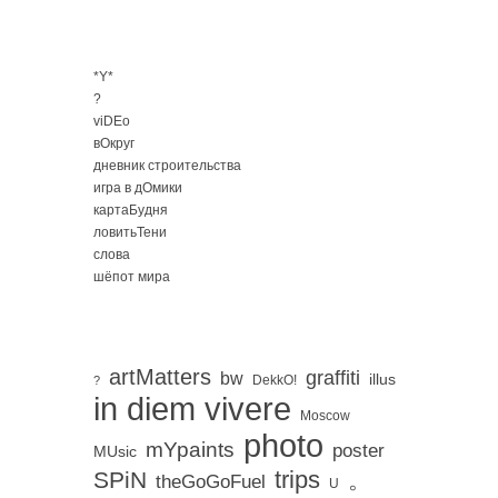
*Y*
?
viDEo
вОкруг
дневник строительства
игра в дОмики
картаБудня
ловитьТени
слова
шёпот мира
artMatters
graffiti
bw
illus
DekkO!
?
in diem vivere
Moscow
photo
mYpaints
poster
MUsic
trips
SPiN
。
theGoGoFuel
U