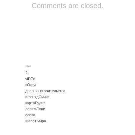
Comments are closed.
*Y*
?
viDEo
вОкруг
дневник строительства
игра в дОмики
картаБудня
ловитьТени
слова
шёпот мира