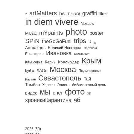
artMatters
graffiti
bw
illus
DekkO!
?
in diem vivere
Moscow
photo
mYpaints
poster
MUsic
trips
SPiN
。
theGoGoFuel
U
Астрахань
Великий Новгород
Вьетнам
Ивановка
Евпатория
Калмыкия
Крым
Краснодар
Керчь
Камбоджа
Москва
ЛАОс
Куб.а
Подмосковье
Севастополь
Тай
Рязань
Тамбов
Херсон
библиотечный день
Элиста
фото
мы
снег
видео
хи
чб
хроникиКарантина
2026
(60)