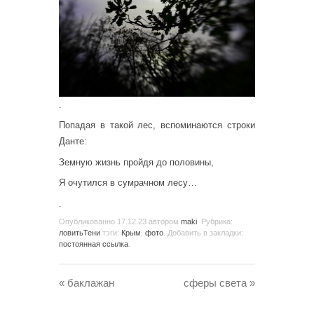
.
Попадая в такой лес, вспоминаются строки
Данте:
Земную жизнь пройдя до половины,
Я очутился в сумрачном лесу…
.
Опубликованно
17.12.23
автором
maki
. Рубрика:
ловитьТени
тэги:
Крым
,
фото
. Добавить в закладки:
постоянная ссылка
.
«
баклажан
сферы света
»