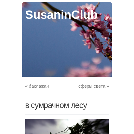
SusaninClub
«
баклажан
сферы света
»
в сумрачном лесу