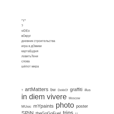
*Y*
?
viDEo
вОкруг
дневник строительства
игра в дОмики
картаБудня
ловитьТени
слова
шёпот мира
artMatters
graffiti
bw
illus
DekkO!
?
in diem vivere
Moscow
photo
mYpaints
poster
MUsic
trips
SPiN
。
theGoGoFuel
U