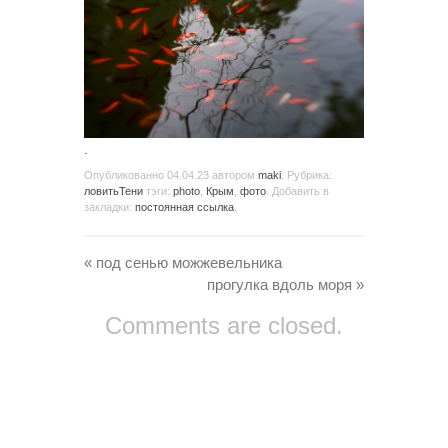
.
Опубликованно
04.04.23
автором
maki
. Рубрика:
ловитьТени
тэги:
photo
,
Крым
,
фото
. Добавить в
закладки:
постоянная ссылка
.
«
под сенью можжевельника
прогулка вдоль моря
»
Comments are closed.