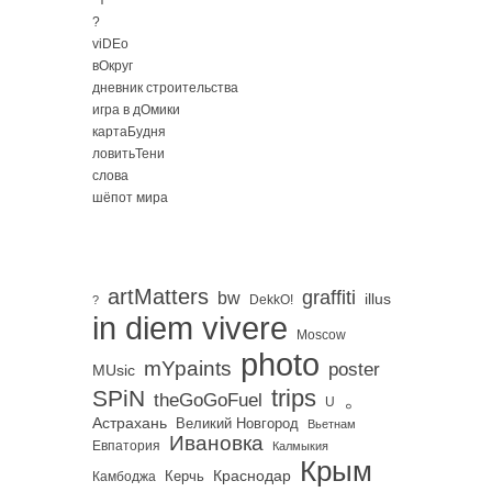
?
viDEo
вОкруг
дневник строительства
игра в дОмики
картаБудня
ловитьТени
слова
шёпот мира
artMatters
graffiti
bw
illus
DekkO!
?
in diem vivere
Moscow
photo
mYpaints
poster
MUsic
trips
SPiN
。
theGoGoFuel
U
Астрахань
Великий Новгород
Вьетнам
Ивановка
Евпатория
Калмыкия
Крым
Краснодар
Керчь
Камбоджа