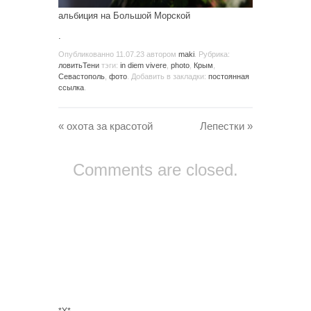
альбиция на Большой Морской
.
Опубликованно
11.07.23
автором
maki
. Рубрика:
ловитьТени
тэги:
in diem vivere
,
photo
,
Крым
,
Севастополь
,
фото
. Добавить в закладки:
постоянная
ссылка
.
«
охота за красотой
Лепестки
»
Comments are closed.
*Y*