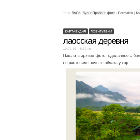
тэги:
ЛАОс
,
Луанг Прабанг
,
фото
|
Permalink
|
Ко
КАРТАБУДНЯ
ЛОВИТЬТЕНИ
лаосская деревня
10.02.16 – 8:36 пп
Нашла в архиве фото, сделанное с ба
не растопило ночные облака у гор: