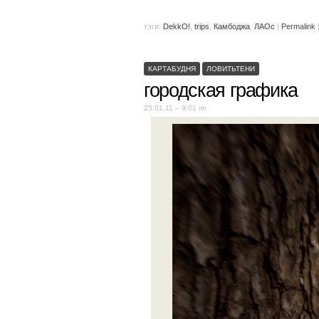
тэги:
DekkO!
,
trips
,
Камбоджа
,
ЛАОс
|
Permalink
КАРТАБУДНЯ
ЛОВИТЬТЕНИ
городская графика
25.01.11 – 9:01 пп