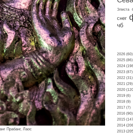
Элиста
снег
чб
2026
(60)
2025
(86)
2024
(198
2023
(87)
2022
(31)
2021
(29)
2020
(120
2019
(6)
2018
(9)
2017
(7)
2016
(90)
2015
(147
2014
(208
анг Прабанг, Лаос
2013
(205