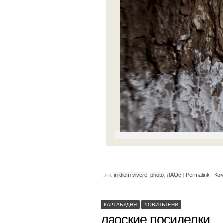
тэги:
in diem vivere
,
photo
,
ЛАОс
|
Permalink
|
Ком
КАРТАБУДНЯ
ЛОВИТЬТЕНИ
лаоские посиделки