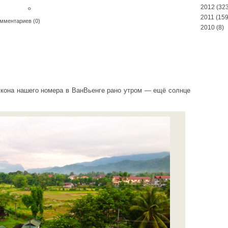
。
2012
(323
2011
(159
мментариев (0)
2010
(8)
лкона нашего номера в ВанВьенге рано утром — ещё солнце