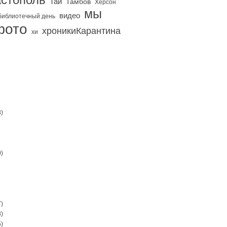
Тай
Тамбов
Херсон
мы
видео
библиотечный день
фото
хроникиКарантина
хи
)
)
)
)
)