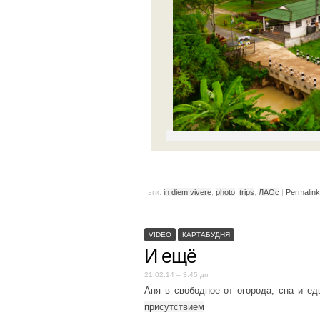
тэги:
in diem vivere
,
photo
,
trips
,
ЛАОс
|
Permalink
VIDEO
КАРТАБУДНЯ
И ещё
21.02.14 – 3:45 дп
Аня в свободное от огорода, сна и е
присутствием