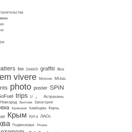
строительства
Омики
ня
ни
ира
atters
graffiti
bw
illus
DekkO!
iem vivere
MUsic
Moscow
photo
SPiN
nts
poster
trips
。
oFuel
Астрахань
U
 Новгород
Евпатория
Вьетнам
вка
Керчь
Калмыкия
Камбоджа
Крым
дар
ЛАОс
Куб.а
ква
Подмосковье
Рязань
стополь