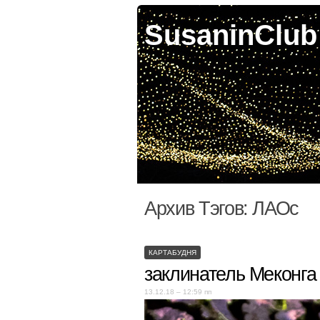
SusaninClub
Архив Тэгов:
ЛАОс
КАРТАБУДНЯ
заклинатель Меконга
13.12.18 – 12:59 пп