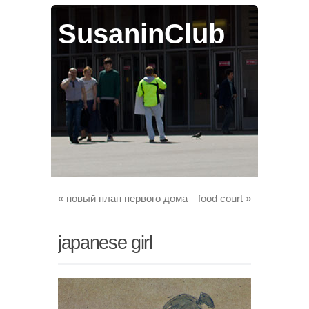
SusaninClub
«
новый план первого дома
food court
»
japanese girl