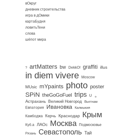
вОкруг
дневник строительства
игра в дОмики
картаБудня
ловитьТени
слова
шёпот мира
artMatters
graffiti
bw
illus
DekkO!
?
in diem vivere
Moscow
photo
mYpaints
poster
MUsic
trips
SPiN
。
theGoGoFuel
U
Астрахань
Великий Новгород
Вьетнам
Ивановка
Евпатория
Калмыкия
Крым
Краснодар
Керчь
Камбоджа
Москва
ЛАОс
Куб.а
Подмосковье
Севастополь
Тай
Рязань