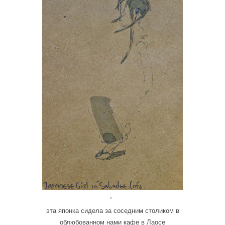
。
эта японка сидела за соседним столиком в
облюбованном нами кафе в Лаосе