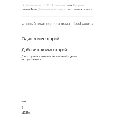
Опубликованно
01.11.11
автором
maki
. Рубрика:
ловитьТени
. Добавить в закладки:
постоянная ссылка
.
«
новый план первого дома
food court
»
Один
комментарий
Добавить комментарий
Для отправки комментария вам необходимо
авторизоваться
.
*Y*
?
viDEo