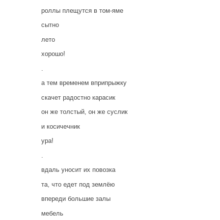
роллы плещутся в том-яме
сытно
лето
хорошо!
.
а тем временем вприпрыжку
скачет радостно карасик
он же толстый, он же суслик
и косичечник
ура!
.
вдаль уносит их повозка
та, что едет под землёю
впереди большие залы
мебель