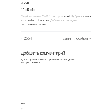
и сон
12.о5.о1о
Опубликованно
03.01.11
автором
maki
. Рубрика:
слова
тэги:
in diem vivere
,
хи
. Добавить в закладки:
постоянная ссылка
.
«
2554
current location
»
Добавить комментарий
Для отправки комментария вам необходимо
авторизоваться
.
*Y*
?