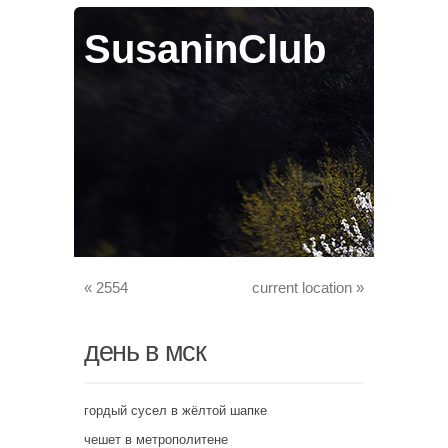
SusaninClub
«
2554
current location
»
день в мск
гордый сусел в жёлтой шапке
чешет в метрополитене