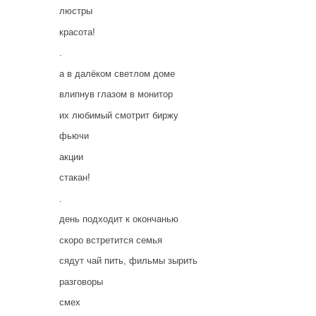
люстры
красота!
.
а в далёком светлом доме
влипнув глазом в монитор
их любимый смотрит биржу
фьючи
акции
стакан!
.
день подходит к окончанью
скоро встретится семья
сядут чай пить, фильмы зырить
разговоры
смех