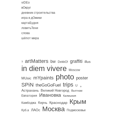
viDEo
вОкруг
дневник строительства
игра в дОмики
картаБудня
ловитьТени
слова
шёпот мира
artMatters
graffiti
bw
illus
DekkO!
?
in diem vivere
Moscow
photo
mYpaints
poster
MUsic
trips
SPiN
。
theGoGoFuel
U
Астрахань
Великий Новгород
Вьетнам
Ивановка
Евпатория
Калмыкия
Крым
Краснодар
Керчь
Камбоджа
Москва
ЛАОс
Куб.а
Подмосковье