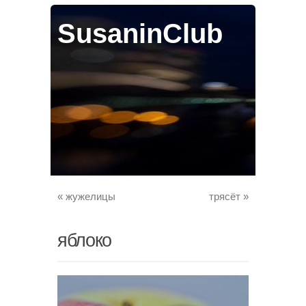
SusaninClub
«
жужелицы
трясёт
»
яблоко