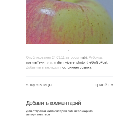
。
Опубликованно
24.03.11
автором
maki
. Рубрика:
ловитьТени
тэги:
in diem vivere
,
photo
,
theGoGoFuel
.
Добавить в закладки:
постоянная ссылка
.
«
жужелицы
трясёт
»
Добавить комментарий
Для отправки комментария вам необходимо
авторизоваться
.