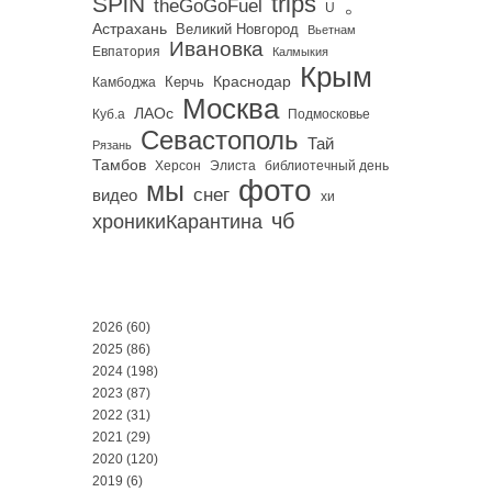
trips
SPiN
。
theGoGoFuel
U
Астрахань
Великий Новгород
Вьетнам
Ивановка
Евпатория
Калмыкия
Крым
Краснодар
Керчь
Камбоджа
Москва
ЛАОс
Куб.а
Подмосковье
Севастополь
Тай
Рязань
Тамбов
Херсон
библиотечный день
Элиста
фото
мы
снег
видео
хи
чб
хроникиКарантина
2026
(60)
2025
(86)
2024
(198)
2023
(87)
2022
(31)
2021
(29)
2020
(120)
2019
(6)