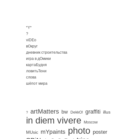
*Y*
?
viDEo
вОкруг
дневник строительства
игра в дОмики
картаБудня
ловитьТени
слова
шёпот мира
artMatters
graffiti
bw
illus
DekkO!
?
in diem vivere
Moscow
photo
mYpaints
poster
MUsic