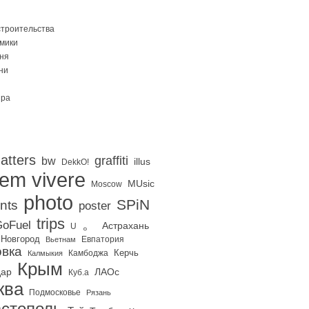
строительства
Омики
ня
ни
ира
atters
graffiti
bw
illus
DekkO!
iem vivere
MUsic
Moscow
photo
SPiN
nts
poster
trips
。
oFuel
Астрахань
U
 Новгород
Евпатория
Вьетнам
вка
Керчь
Калмыкия
Камбоджа
Крым
дар
ЛАОс
Куб.а
ква
Подмосковье
Рязань
стополь