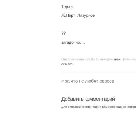
1 день
Ж.Порт Лазурное
??
загадочно….
Опубликованно
29.05.12
автором
maki
. Рубрика
ссылка
.
«
за что не любят евреев
Добавить комментарий
Для отправки комментария вам необходимо
автор