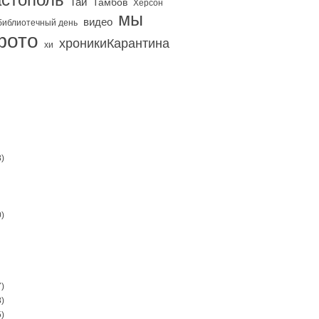
Тай
Тамбов
Херсон
мы
видео
библиотечный день
фото
хроникиКарантина
хи
)
)
)
)
)