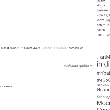
viDEo
вОкруг
дневник 
игра в д
картаБуд
ловитьТе
слова
шёпот м
:
шёпот мира
тэги:
in diem vivere
. Добавить в закладки:
постоянная
artM
?
in d
майские грибы
»
mYpai
theGoG
Великий
изоваться
.
Ивано
Красно
Мос
Сева