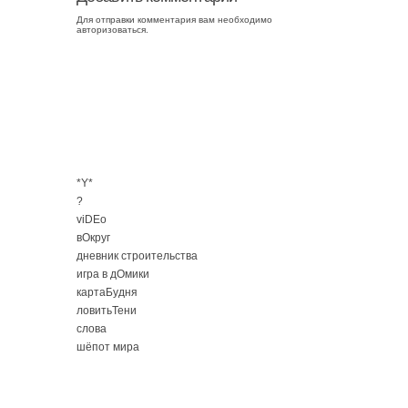
Для отправки комментария вам необходимо
авторизоваться
.
*Y*
?
viDEo
вОкруг
дневник строительства
игра в дОмики
картаБудня
ловитьТени
слова
шёпот мира