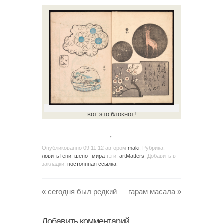
вот это блокнот!
。
Опубликованно
09.11.12
автором
maki
. Рубрика:
ловитьТени
,
шёпот мира
тэги:
artMatters
. Добавить в
закладки:
постоянная ссылка
.
«
сегодня был редкий
гарам масала
»
Добавить комментарий