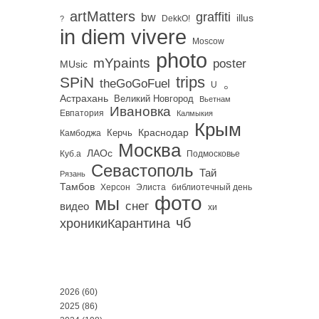
artMatters
graffiti
bw
illus
DekkO!
?
in diem vivere
Moscow
photo
mYpaints
poster
MUsic
trips
SPiN
。
theGoGoFuel
U
Астрахань
Великий Новгород
Вьетнам
Ивановка
Евпатория
Калмыкия
Крым
Краснодар
Керчь
Камбоджа
Москва
ЛАОс
Куб.а
Подмосковье
Севастополь
Тай
Рязань
Тамбов
Херсон
библиотечный день
Элиста
фото
мы
снег
видео
хи
чб
хроникиКарантина
2026
(60)
2025
(86)