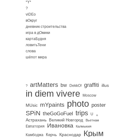
*Y*
?
viDEo
вОкруг
дневник строительства
игра в дОмики
картаБудня
ловитьТени
слова
шёпот мира
artMatters
graffiti
bw
illus
DekkO!
?
in diem vivere
Moscow
photo
mYpaints
poster
MUsic
trips
SPiN
。
theGoGoFuel
U
Астрахань
Великий Новгород
Вьетнам
Ивановка
Евпатория
Калмыкия
Крым
Краснодар
Керчь
Камбоджа