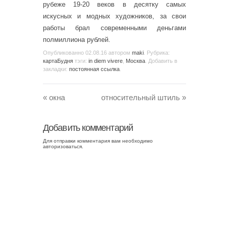
рубеже 19-20 веков в десятку самых
искусных и модных художников, за свои
работы брал современными деньгами
полмиллиона рублей.
Опубликованно
02.08.16
автором
maki
. Рубрика:
картаБудня
тэги:
in diem vivere
,
Москва
. Добавить в
закладки:
постоянная ссылка
.
«
окна
относительный штиль
»
Добавить комментарий
Для отправки комментария вам необходимо
авторизоваться
.