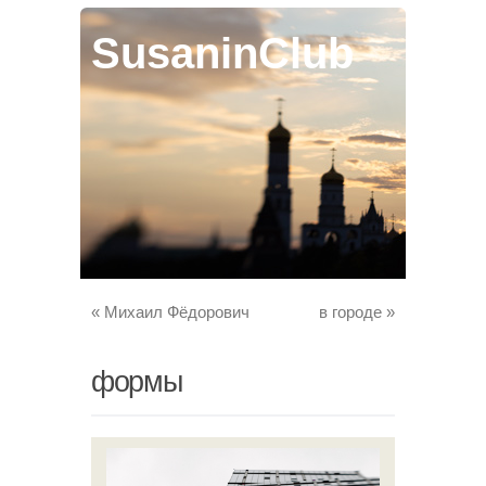
SusaninClub
«
Михаил Фёдорович
в городе
»
формы