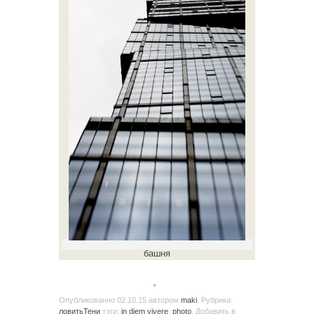
башня
。
Опубликованно
02.10.15
автором
maki
. Рубрика:
ловитьТени
тэги:
in diem vivere
,
photo
. Добавить в