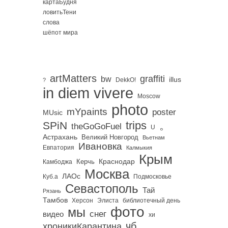
картаБудня
ловитьТени
слова
шёпот мира
artMatters
graffiti
bw
illus
DekkO!
?
in diem vivere
Moscow
photo
mYpaints
poster
MUsic
trips
SPiN
。
theGoGoFuel
U
Астрахань
Великий Новгород
Вьетнам
Ивановка
Евпатория
Калмыкия
Крым
Краснодар
Керчь
Камбоджа
Москва
ЛАОс
Куб.а
Подмосковье
Севастополь
Тай
Рязань
Тамбов
Херсон
библиотечный день
Элиста
фото
мы
снег
видео
хи
чб
хроникиКарантина