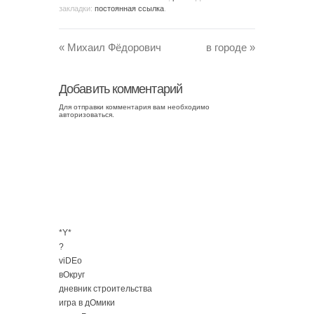
закладки:
постоянная ссылка
.
«
Михаил Фёдорович
в городе
»
Добавить комментарий
Для отправки комментария вам необходимо
авторизоваться
.
*Y*
?
viDEo
вОкруг
дневник строительства
игра в дОмики