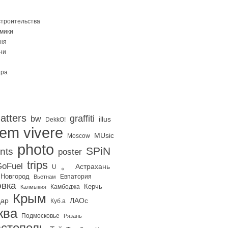
строительства
Омики
ня
ни
ира
atters
graffiti
bw
illus
DekkO!
iem vivere
MUsic
Moscow
photo
SPiN
nts
poster
trips
。
oFuel
Астрахань
U
 Новгород
Евпатория
Вьетнам
вка
Керчь
Калмыкия
Камбоджа
Крым
дар
ЛАОс
Куб.а
ква
Подмосковье
Рязань
стополь