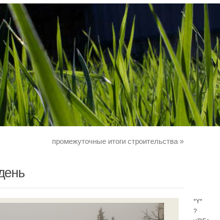
промежуточные итоги строительства
»
день
*Y*
?