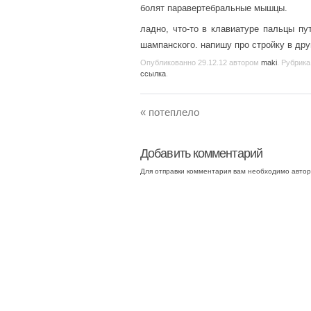
болят паравертебральные мышцы.
ладно, что-то в клавиатуре пальцы пу
шампанского. напишу про стройку в дру
Опубликованно
29.12.12
автором
maki
. Рубрика
ссылка
.
«
потеплело
Добавить комментарий
Для отправки комментария вам необходимо
автор