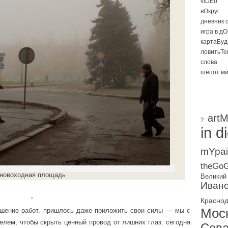
viDEo
вОкруг
дневник 
игра в д
картаБуд
ловитьТе
слова
шёпот м
artM
?
in d
mYpai
theGoG
новоходная площадь
Великий
Ивано
。
Красно
Мос
ршение работ. пришлось даже приложить свои силы — мы с
лем, чтобы скрыть ценный провод от лишних глаз. сегодня
Сева