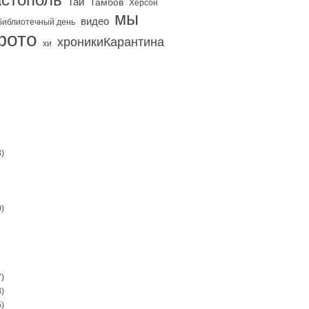
Тай
Тамбов
Херсон
мы
видео
библиотечный день
фото
хроникиКарантина
хи
)
)
)
)
)