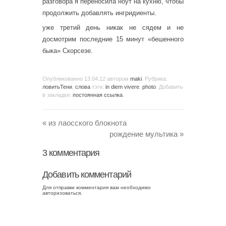
разговора я переносила ноут на кухню, чтобы
продолжить добавлять ингридиенты.
уже третий день никак не сядем и не
досмотрим последние 15 минут «бешенного
быка» Скорсезе.
Опубликованно
13.04.12
автором
maki
. Рубрика:
ловитьТени
,
слова
тэги:
in diem vivere
,
photo
. Добавить
в закладки:
постоянная ссылка
.
«
из лаосского блокнота
рождение мультика
»
3
комментария
Добавить комментарий
Для отправки комментария вам необходимо
авторизоваться
.