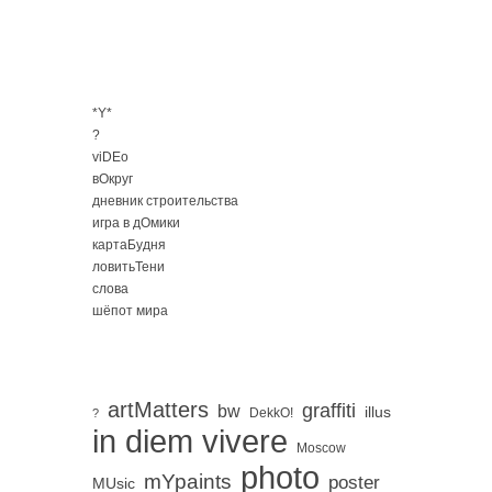
*Y*
?
viDEo
вОкруг
дневник строительства
игра в дОмики
картаБудня
ловитьТени
слова
шёпот мира
artMatters
graffiti
bw
illus
DekkO!
?
in diem vivere
Moscow
photo
mYpaints
poster
MUsic