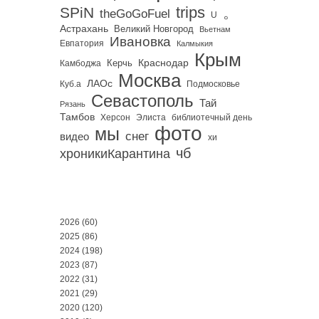
trips
SPiN
。
theGoGoFuel
U
Астрахань
Великий Новгород
Вьетнам
Ивановка
Евпатория
Калмыкия
Крым
Краснодар
Керчь
Камбоджа
Москва
ЛАОс
Куб.а
Подмосковье
Севастополь
Тай
Рязань
Тамбов
Херсон
библиотечный день
Элиста
фото
мы
снег
видео
хи
чб
хроникиКарантина
2026
(60)
2025
(86)
2024
(198)
2023
(87)
2022
(31)
2021
(29)
2020
(120)