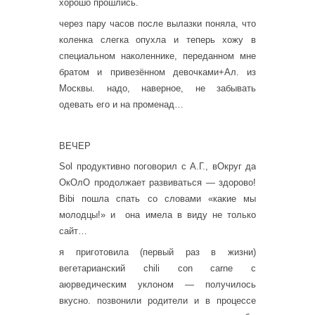
хорошо прошлись.
через пару часов после вылазки поняла, что
коленка слегка опухла и теперь хожу в
специальном наколеннике, переданном мне
братом и привезённом девочками+Ал. из
Москвы. надо, наверное, не забывать
одевать его и на променад…
ВЕЧЕР
Sol продуктивно поговорил с А.Г., вОкруг да
ОкОлО продолжает развиваться — здорово!
Bibi пошла спать со словами «какие мы
молодцы!» и она имела в виду не только
сайт…
я приготовила (первый раз в жизни)
вегетарианский chili con carne с
аюрведическим уклоном — получилось
вкусно. позвонили родители и в процессе