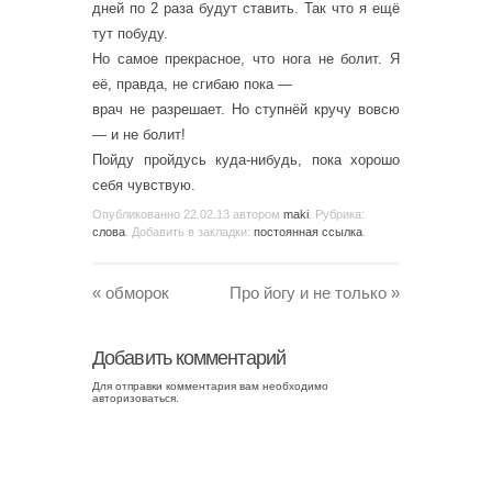
дней по 2 раза будут ставить. Так что я ещё
тут побуду.
Но самое прекрасное, что нога не болит. Я
её, правда, не сгибаю пока —
врач не разрешает. Но ступнёй кручу вовсю
— и не болит!
Пойду пройдусь куда-нибудь, пока хорошо
себя чувствую.
Опубликованно
22.02.13
автором
maki
. Рубрика:
слова
. Добавить в закладки:
постоянная ссылка
.
«
обморок
Про йогу и не только
»
Добавить комментарий
Для отправки комментария вам необходимо
авторизоваться
.