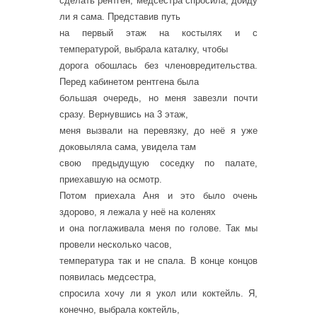
сделать рентген, медсестра спросила, дойду
ли я сама. Представив путь
на первый этаж на костылях и с
температурой, выбрала каталку, чтобы
дорога обошлась без членовредительства.
Перед кабинетом рентгена была
большая очередь, но меня завезли почти
сразу. Вернувшись на 3 этаж,
меня вызвали на перевязку, до неё я уже
доковыляла сама, увидела там
свою предыдущую соседку по палате,
приехавшую на осмотр.
Потом приехала Аня и это было очень
здорово, я лежала у неё на коленях
и она поглаживала меня по голове. Так мы
провели несколько часов,
температура так и не спала. В конце концов
появилась медсестра,
спросила хочу ли я укол или коктейль. Я,
конечно, выбрала коктейль,