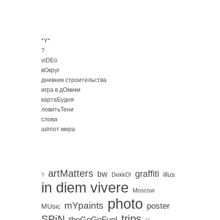
*Y*
?
viDEo
вОкруг
дневник строительства
игра в дОмики
картаБудня
ловитьТени
слова
шёпот мира
artMatters
graffiti
bw
illus
DekkO!
?
in diem vivere
Moscow
photo
mYpaints
poster
MUsic
trips
SPiN
。
theGoGoFuel