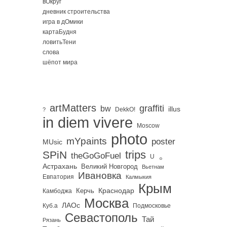
вОкруг
дневник строительства
игра в дОмики
картаБудня
ловитьТени
слова
шёпот мира
artMatters
graffiti
bw
illus
DekkO!
?
in diem vivere
Moscow
photo
mYpaints
poster
MUsic
trips
SPiN
。
theGoGoFuel
U
Астрахань
Великий Новгород
Вьетнам
Ивановка
Евпатория
Калмыкия
Крым
Краснодар
Керчь
Камбоджа
Москва
ЛАОс
Куб.а
Подмосковье
Севастополь
Тай
Рязань