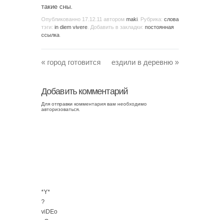
такие сны.
Опубликованно
17.12.11
автором
maki
. Рубрика:
слова
тэги:
in diem vivere
. Добавить в закладки:
постоянная
ссылка
.
«
город готовится
ездили в деревню
»
Добавить комментарий
Для отправки комментария вам необходимо
авторизоваться
.
*Y*
?
viDEo