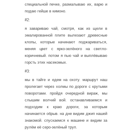
специальной печке, размалываю их, варю и
подаю гейше в кимоно.
#2:
я завариваю чай, смотря, как из щели в
эмалированной плите вылезают древесные
клопы, которые начинают поджариваться,
меняя цвет с ярко-зелёного на светло-
коричневый. потом я пью чай и выплёвываю
горсть этих насекомых.
#3:
мы в тайге и едем на охоту. маршрут наш
пролегает через холмы по дороге с крутыми
поворотами. пройдя очередной вираж, мы
слышим волчий вой. останавливаемся и
подходим к краю дороги, за которым
начинается обрыв. на дне видим джип нашей
знакомой. спускаемся к машине и видим за
рулём её серо-зелёный труп.