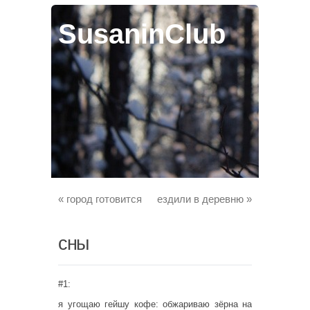
SusaninClub
«
город готовится
ездили в деревню
»
сны
#1:
я угощаю гейшу кофе: обжариваю зёрна на