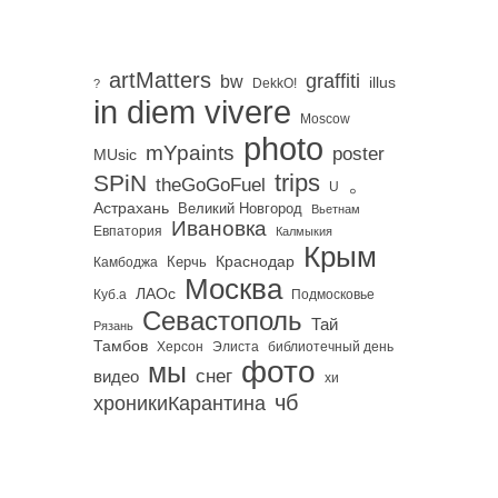
artMatters
graffiti
bw
illus
DekkO!
?
in diem vivere
Moscow
photo
mYpaints
poster
MUsic
trips
SPiN
。
theGoGoFuel
U
Астрахань
Великий Новгород
Вьетнам
Ивановка
Евпатория
Калмыкия
Крым
Краснодар
Керчь
Камбоджа
Москва
ЛАОс
Куб.а
Подмосковье
Севастополь
Тай
Рязань
Тамбов
Херсон
библиотечный день
Элиста
фото
мы
снег
видео
хи
чб
хроникиКарантина