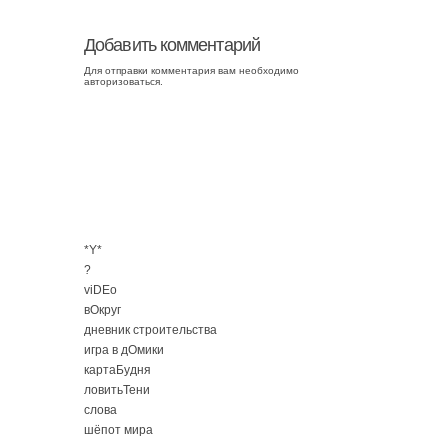
Добавить комментарий
Для отправки комментария вам необходимо
авторизоваться
.
*Y*
?
viDEo
вОкруг
дневник строительства
игра в дОмики
картаБудня
ловитьТени
слова
шёпот мира