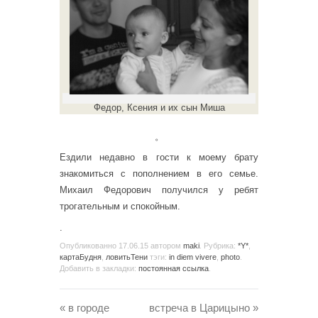
Федор, Ксения и их сын Миша
。
Ездили недавно в гости к моему брату
знакомиться с пополнением в его семье.
Михаил Федорович получился у ребят
трогательным и спокойным.
.
Опубликованно
17.06.15
автором
maki
. Рубрика:
*Y*
,
картаБудня
,
ловитьТени
тэги:
in diem vivere
,
photo
.
Добавить в закладки:
постоянная ссылка
.
«
в городе
встреча в Царицыно
»