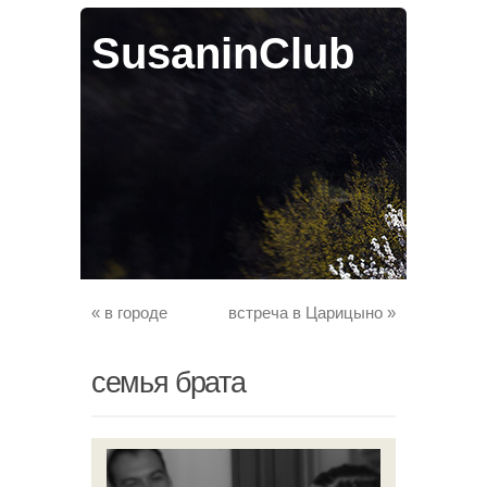
SusaninClub
«
в городе
встреча в Царицыно
»
семья брата