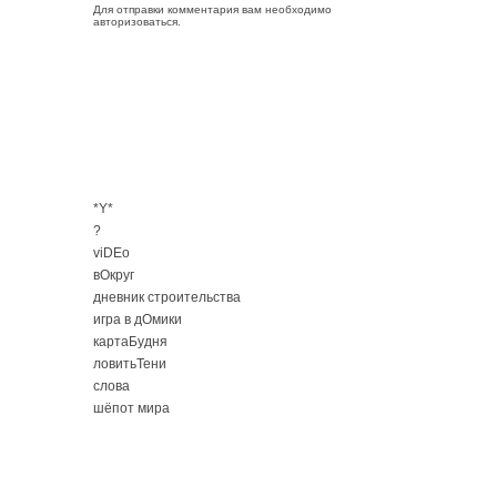
Для отправки комментария вам необходимо
авторизоваться
.
*Y*
?
viDEo
вОкруг
дневник строительства
игра в дОмики
картаБудня
ловитьТени
слова
шёпот мира