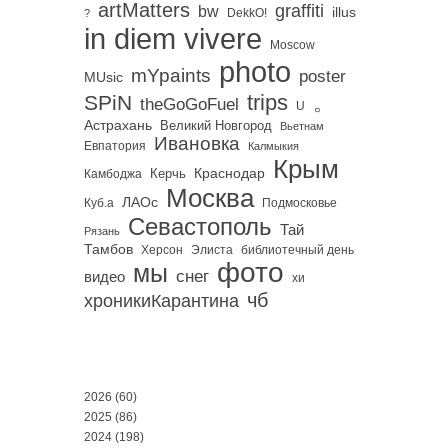
artMatters
graffiti
bw
illus
DekkO!
?
in diem vivere
Moscow
photo
mYpaints
poster
MUsic
trips
SPiN
。
theGoGoFuel
U
Астрахань
Великий Новгород
Вьетнам
Ивановка
Евпатория
Калмыкия
Крым
Краснодар
Керчь
Камбоджа
Москва
ЛАОс
Куб.а
Подмосковье
Севастополь
Тай
Рязань
Тамбов
Херсон
библиотечный день
Элиста
фото
мы
снег
видео
хи
чб
хроникиКарантина
2026
(60)
2025
(86)
2024
(198)