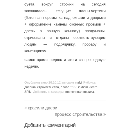
суета вокруг стройки на сегодня
закончилась, текущие планы-чертежи
(бетонная перемычка над окнами и дверьми
+ оформление камнем оконных проёмов +
дверь в ванную комнату) продуманы,
отрисованы и отданы соответствующим
людям — подрядчику, прорабу и
каменщикам.
самое время подвести итоги за прошедшую
неделю.
Опубликованно
26.10.12
автором
maki
. Рубрика:
дневник строительства
,
слова
тэги:
in diem vivere
,
SPiN
. Добавить в закладки:
постоянная ссылка
.
«
красили двери
процесс строительства
»
Добавить комментарий