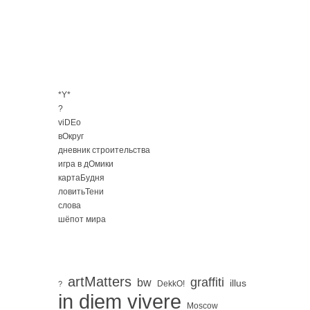
*Y*
?
viDEo
вОкруг
дневник строительства
игра в дОмики
картаБудня
ловитьТени
слова
шёпот мира
artMatters
graffiti
bw
illus
DekkO!
?
in diem vivere
Moscow