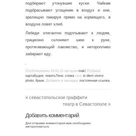
подбирают утонувшие куски. Чайкам
подбрасывают угощение в воздух и они,
зрелищно пикируя прямо на кормящего, в
воздухе ловят хлеб.
Лебеди элегантно подплывают к людям,
грациозно склоняют шею к руке,
протягивающей лакомство, и неторопливо
забирают еду.
.
Опубликованно
24.01.15
автором
maki
. Рубрика:
картаБудня
,
ловитьТени
,
слова
тэги:
in diem vivere
,
photo
,
Крым
. Добавить в закладки:
постоянная ссылка
.
«
севастопольское граффити
театр в Севастополе
»
Добавить комментарий
Для отправки комментария вам необходимо
авторизоваться
.