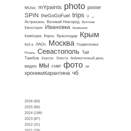
photo
mYpaints
poster
MUsic
trips
SPiN
。
theGoGoFuel
U
Астрахань
Великий Новгород
Вьетнам
Ивановка
Евпатория
Калмыкия
Крым
Краснодар
Керчь
Камбоджа
Москва
ЛАОс
Куб.а
Подмосковье
Севастополь
Тай
Рязань
Тамбов
Херсон
библиотечный день
Элиста
фото
мы
снег
видео
хи
чб
хроникиКарантина
2026
(60)
2025
(86)
2024
(198)
2023
(87)
2022
(31)
2021
(29)