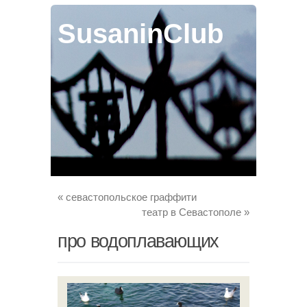
SusaninClub
«
севастопольское граффити
театр в Севастополе
»
про водоплавающих