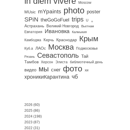
in diem vivere
Moscow
photo
mYpaints
poster
MUsic
trips
SPiN
。
theGoGoFuel
U
Астрахань
Великий Новгород
Вьетнам
Ивановка
Евпатория
Калмыкия
Крым
Краснодар
Керчь
Камбоджа
Москва
ЛАОс
Куб.а
Подмосковье
Севастополь
Тай
Рязань
Тамбов
Херсон
библиотечный день
Элиста
фото
мы
снег
видео
хи
чб
хроникиКарантина
2026
(60)
2025
(86)
2024
(198)
2023
(87)
2022
(31)