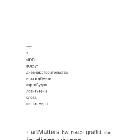
*Y*
?
viDEo
вОкруг
дневник строительства
игра в дОмики
картаБудня
ловитьТени
слова
шёпот мира
artMatters
graffiti
bw
illus
DekkO!
?