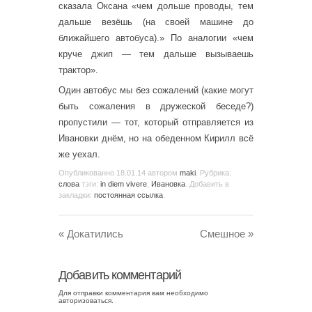
сказала Оксана «чем дольше проводы, тем
дальше везёшь (на своей машине до
ближайшего автобуса).» По аналогии «чем
круче джип — тем дальше вызываешь
трактор».
Один автобус мы без сожалений (какие могут
быть сожаления в дружеской беседе?)
пропустили — тот, который отправляется из
Ивановки днём, но на обеденном Кирилл всё
же уехал.
Опубликованно
18.01.14
автором
maki
. Рубрика:
слова
тэги:
in diem vivere
,
Ивановка
. Добавить в
закладки:
постоянная ссылка
.
«
Докатились
Смешное
»
Добавить комментарий
Для отправки комментария вам необходимо
авторизоваться
.