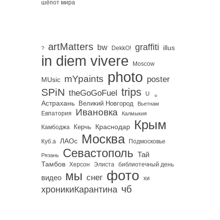
шёпот мира
artMatters
graffiti
bw
illus
DekkO!
?
in diem vivere
Moscow
photo
mYpaints
poster
MUsic
trips
SPiN
。
theGoGoFuel
U
Астрахань
Великий Новгород
Вьетнам
Ивановка
Евпатория
Калмыкия
Крым
Краснодар
Керчь
Камбоджа
Москва
ЛАОс
Куб.а
Подмосковье
Севастополь
Тай
Рязань
Тамбов
Херсон
библиотечный день
Элиста
фото
мы
снег
видео
хи
чб
хроникиКарантина