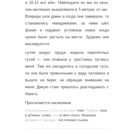
и 10-12 его жён. Наблюдали их мы из окон,
они неспешно вышагивали в 5 метрах от нас.
Впереди шли дамы и когда они замирали, то
становились невидимками, за ними шёл
фазан и подавал условные знаки, когда
нужно было застыть на месте. Здорово они
маскируются.
гуляя вокруг пруда, видела перелётных
гусей — они плавали у тростника, пугаясь
меня. Там же находились и соседские гуси,
но они были привычными к виду человека и
вышли на берег, не обращая внимание на
меня. Дикую стаю пришлось разглядывать с
берега.
Просыпаются насекомые.
Опубликованно
21.02.14
автором
maki
. Рубрика:
игра
в дОмики
,
слова
тэги:
in diem vivere
,
Ивановка
.
Добавить в закладки:
постоянная ссылка
.