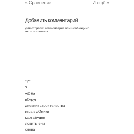
«
Сравнение
И ещё
»
Добавить комментарий
Для отправки комментария вам необходимо
авторизоваться
.
*Y*
?
viDEo
вОкруг
дневник строительства
игра в дОмики
картаБудня
ловитьТени
слова