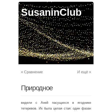
SusaninClub
«
Сравнение
И ещё
»
Природное
видели с Аней пасущихся в ягоднике
тетеревов. Их была целая стая: один фазан