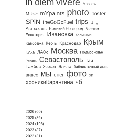
in diem vivere
Moscow
photo
mYpaints
poster
MUsic
trips
SPiN
。
theGoGoFuel
U
Астрахань
Великий Новгород
Вьетнам
Ивановка
Евпатория
Калмыкия
Крым
Краснодар
Керчь
Камбоджа
Москва
ЛАОс
Куб.а
Подмосковье
Севастополь
Тай
Рязань
Тамбов
Херсон
библиотечный день
Элиста
фото
мы
снег
видео
хи
чб
хроникиКарантина
2026
(60)
2025
(86)
2024
(198)
2023
(87)
2022
(31)