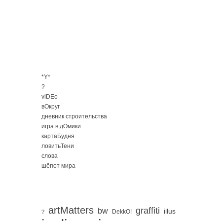
*Y*
?
viDEo
вОкруг
дневник строительства
игра в дОмики
картаБудня
ловитьТени
слова
шёпот мира
artMatters
graffiti
bw
illus
DekkO!
?