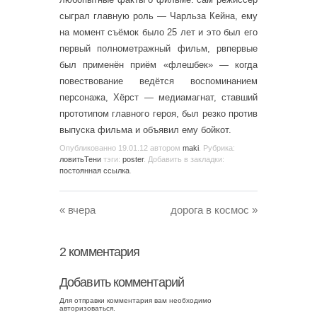
сыграл главную роль — Чарльза Кейна, ему
на момент съёмок было 25 лет и это был его
первый полнометражный фильм, рвпервые
был применён приём «флешбек» — когда
повествование ведётся воспоминанием
персонажа, Хёрст — медиамагнат, ставший
прототипом главного героя, был резко против
выпуска фильма и объявил ему бойкот.
Опубликованно
19.01.12
автором
maki
. Рубрика:
ловитьТени
тэги:
poster
. Добавить в закладки:
постоянная ссылка
.
«
вчера
дорога в космос
»
2
комментария
Добавить комментарий
Для отправки комментария вам необходимо
авторизоваться
.