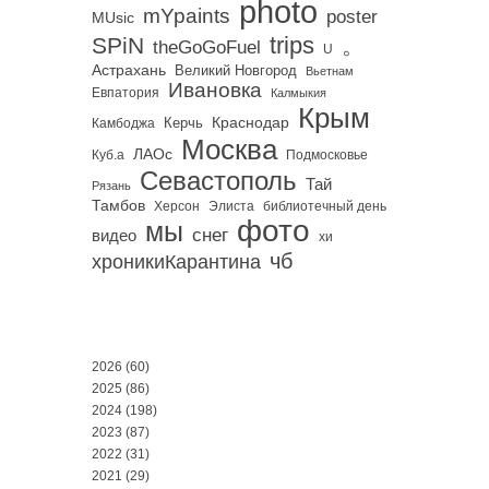
photo
mYpaints
poster
MUsic
trips
SPiN
。
theGoGoFuel
U
Астрахань
Великий Новгород
Вьетнам
Ивановка
Евпатория
Калмыкия
Крым
Краснодар
Керчь
Камбоджа
Москва
ЛАОс
Куб.а
Подмосковье
Севастополь
Тай
Рязань
Тамбов
Херсон
библиотечный день
Элиста
фото
мы
снег
видео
хи
чб
хроникиКарантина
2026
(60)
2025
(86)
2024
(198)
2023
(87)
2022
(31)
2021
(29)