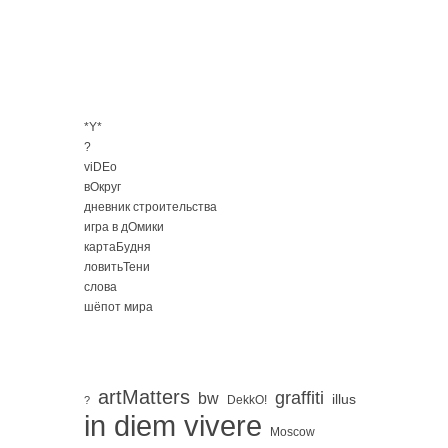
*Y*
?
viDEo
вОкруг
дневник строительства
игра в дОмики
картаБудня
ловитьТени
слова
шёпот мира
artMatters
graffiti
bw
illus
DekkO!
?
in diem vivere
Moscow