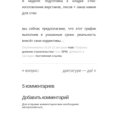
8 неделя: подготовка к кладке стен:
изготовление верстаков, лесов + заказ камня
для стен
мы сейчас предполагаем, что этот график
выполним в указанные сроки. реальность
внесёт свои коррективы…
Опубликованно
16.04.12
автором
maki
. Рубрика:
дневник строительства
тэги:
SPiN
. Добавить в
закладки:
постоянная ссылка
.
«
вопрос:
диктатуре — да!
»
5
комментариев
Добавить комментарий
Для отправки комментария вам необходимо
авторизоваться
.