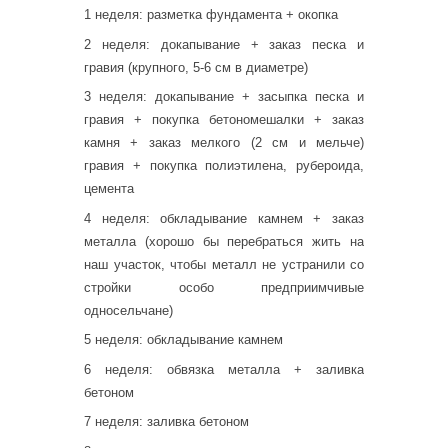
1 неделя: разметка фундамента + окопка
2 неделя: докапывание + заказ песка и
гравия (крупного, 5-6 см в диаметре)
3 неделя: докапывание + засыпка песка и
гравия + покупка бетономешалки + заказ
камня + заказ мелкого (2 см и мельче)
гравия + покупка полиэтилена, рубероида,
цемента
4 неделя: обкладывание камнем + заказ
металла (хорошо бы перебраться жить на
наш участок, чтобы металл не устранили со
стройки особо предприимчивые
односельчане)
5 неделя: обкладывание камнем
6 неделя: обвязка металла + заливка
бетоном
7 неделя: заливка бетоном