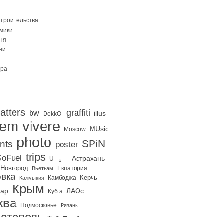
строительства
Омики
ня
ни
ира
atters
graffiti
bw
illus
DekkO!
iem vivere
MUsic
Moscow
photo
SPiN
nts
poster
trips
。
oFuel
Астрахань
U
 Новгород
Евпатория
Вьетнам
вка
Керчь
Калмыкия
Камбоджа
Крым
дар
ЛАОс
Куб.а
ква
Подмосковье
Рязань
стополь