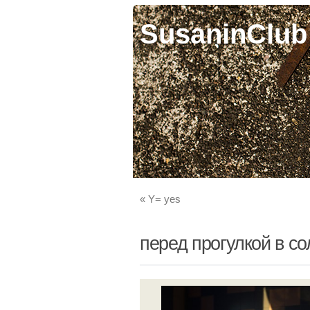
SusaninClub
«
Y= yes
перед прогулкой в с