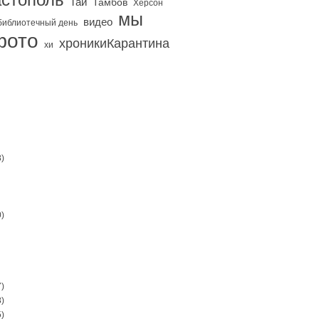
Тай
Тамбов
Херсон
мы
видео
библиотечный день
фото
хроникиКарантина
хи
)
)
)
)
)