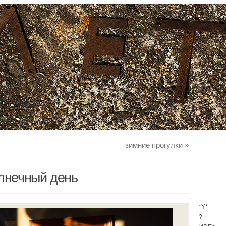
зимние прогулки
»
олнечный день
*Y*
?