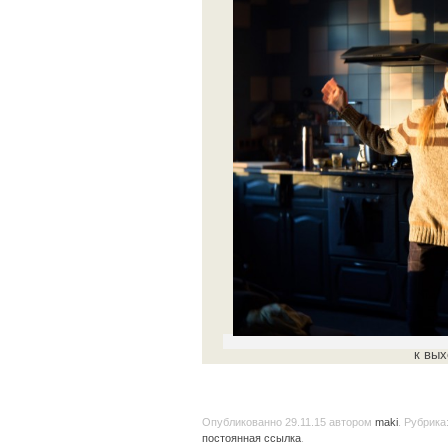
к вых
Опубликованно
29.11.15
автором
maki
. Рубрика
постоянная ссылка
.