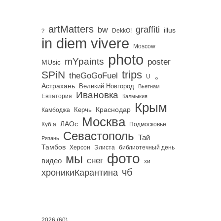
artMatters
graffiti
bw
illus
DekkO!
?
in diem vivere
Moscow
photo
mYpaints
poster
MUsic
trips
SPiN
。
theGoGoFuel
U
Астрахань
Великий Новгород
Вьетнам
Ивановка
Евпатория
Калмыкия
Крым
Краснодар
Керчь
Камбоджа
Москва
ЛАОс
Куб.а
Подмосковье
Севастополь
Тай
Рязань
Тамбов
Херсон
библиотечный день
Элиста
фото
мы
снег
видео
хи
чб
хроникиКарантина
2026
(60)