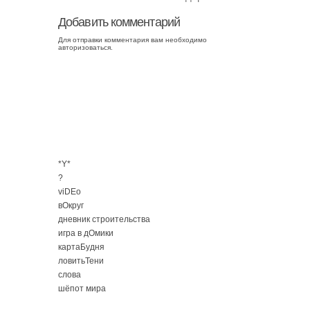
Добавить комментарий
Для отправки комментария вам необходимо
авторизоваться
.
*Y*
?
viDEo
вОкруг
дневник строительства
игра в дОмики
картаБудня
ловитьТени
слова
шёпот мира