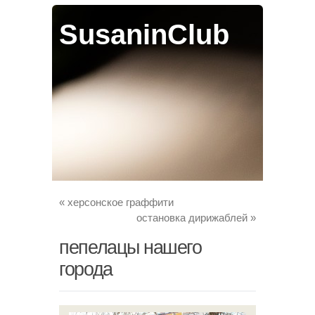
SusaninClub
«
херсонское граффити
остановка дирижаблей
»
пепелацы нашего
города