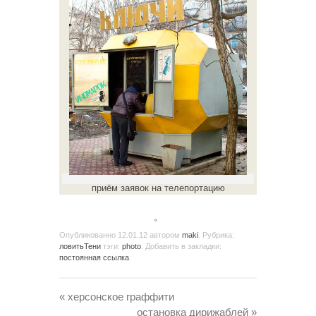
приём заявок на телепортацию
。
Опубликованно
12.01.12
автором
maki
. Рубрика:
ловитьТени
тэги:
photo
. Добавить в закладки:
постоянная ссылка
.
«
херсонское граффити
остановка дирижаблей
»