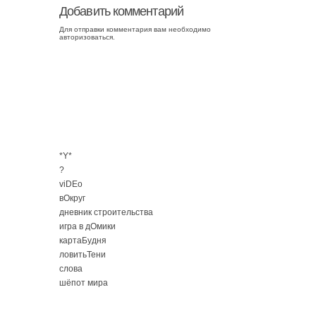
Добавить комментарий
Для отправки комментария вам необходимо
авторизоваться
.
*Y*
?
viDEo
вОкруг
дневник строительства
игра в дОмики
картаБудня
ловитьТени
слова
шёпот мира