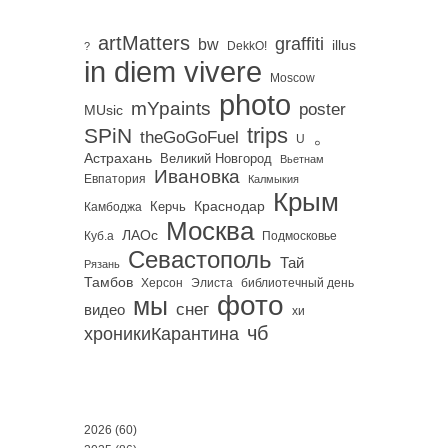
artMatters
graffiti
bw
illus
DekkO!
?
in diem vivere
Moscow
photo
mYpaints
poster
MUsic
trips
SPiN
。
theGoGoFuel
U
Астрахань
Великий Новгород
Вьетнам
Ивановка
Евпатория
Калмыкия
Крым
Краснодар
Керчь
Камбоджа
Москва
ЛАОс
Куб.а
Подмосковье
Севастополь
Тай
Рязань
Тамбов
Херсон
библиотечный день
Элиста
фото
мы
снег
видео
хи
чб
хроникиКарантина
2026
(60)