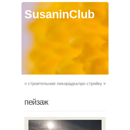
SusaninClub
«
строительная лихорадка
про стройку
»
пейзаж