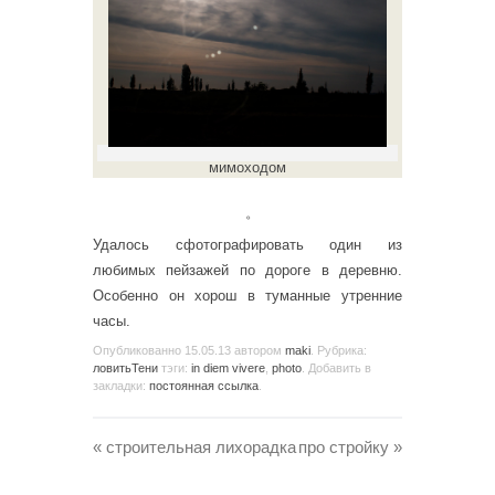
мимоходом
。
Удалось сфотографировать один из
любимых пейзажей по дороге в деревню.
Особенно он хорош в туманные утренние
часы.
Опубликованно
15.05.13
автором
maki
. Рубрика:
ловитьТени
тэги:
in diem vivere
,
photo
. Добавить в
закладки:
постоянная ссылка
.
«
строительная лихорадка
про стройку
»