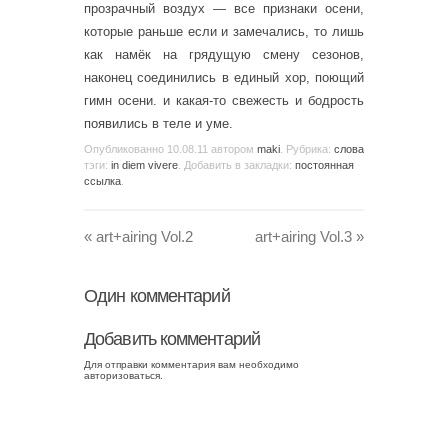
прозрачный воздух — все признаки осени,
которые раньше если и замечались, то лишь
как намёк на грядущую смену сезонов,
наконец соединились в единый хор, поющий
гимн осени. и какая-то свежесть и бодрость
появились в теле и уме.
Опубликованно
10.08.11
автором
maki
. Рубрика:
слова
тэги:
in diem vivere
. Добавить в закладки:
постоянная
ссылка
.
«
art+airing Vol.2
art+airing Vol.3
»
Один
комментарий
Добавить комментарий
Для отправки комментария вам необходимо
авторизоваться
.