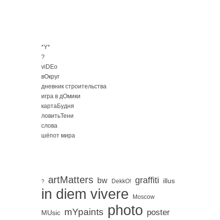
*Y*
?
viDEo
вОкруг
дневник строительства
игра в дОмики
картаБудня
ловитьТени
слова
шёпот мира
artMatters
graffiti
bw
illus
DekkO!
?
in diem vivere
Moscow
photo
mYpaints
poster
MUsic