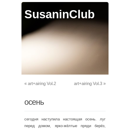
SusaninClub
«
art+airing Vol.2
art+airing Vol.3
»
осень
сегодня наступила настоящая осень. луг
перед домом, ярко-жёлтые пряди берёз,