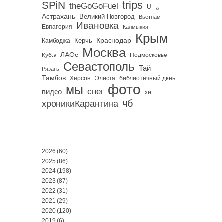
trips
SPiN
。
theGoGoFuel
U
Астрахань
Великий Новгород
Вьетнам
Ивановка
Евпатория
Калмыкия
Крым
Краснодар
Керчь
Камбоджа
Москва
ЛАОс
Куб.а
Подмосковье
Севастополь
Тай
Рязань
Тамбов
Херсон
библиотечный день
Элиста
фото
мы
снег
видео
хи
чб
хроникиКарантина
2026
(60)
2025
(86)
2024
(198)
2023
(87)
2022
(31)
2021
(29)
2020
(120)
2019
(6)