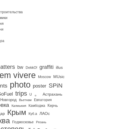
строительства
Омики
ня
ни
ира
atters
graffiti
bw
illus
DekkO!
iem vivere
MUsic
Moscow
photo
SPiN
nts
poster
trips
。
oFuel
Астрахань
U
 Новгород
Евпатория
Вьетнам
вка
Керчь
Калмыкия
Камбоджа
Крым
дар
ЛАОс
Куб.а
ква
Подмосковье
Рязань
стополь