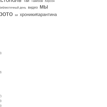
Тай
Тамбов
Херсон
мы
видео
библиотечный день
фото
хроникиКарантина
хи
)
)
)
)
)