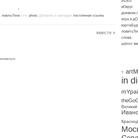
viDEo
вОкруг
。
дневник 
:
ловитьТени
тэги:
photo
. Добавить в закладки:
постоянная ссылка
.
игра в д
картаБуд
ловитьТе
вместе
»
слова
шёпот м
изоваться
.
artM
?
in d
mYpai
theGoG
Великий
Ивано
Красно
Мос
Сева