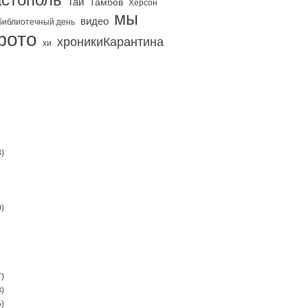
Тай
Тамбов
Херсон
мы
видео
библиотечный день
фото
хроникиКарантина
хи
)
)
)
)
)