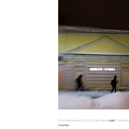
.
Опубликованно
22.04.21
автором
maki
. Рубрика
ссылка
.