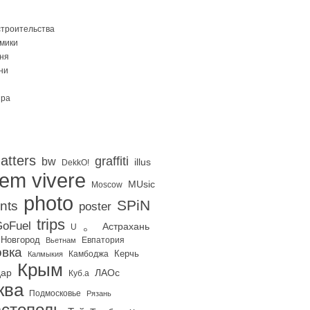
строительства
Омики
ня
ни
ира
atters
graffiti
bw
illus
DekkO!
iem vivere
MUsic
Moscow
photo
SPiN
nts
poster
trips
。
oFuel
Астрахань
U
 Новгород
Евпатория
Вьетнам
вка
Керчь
Калмыкия
Камбоджа
Крым
дар
ЛАОс
Куб.а
ква
Подмосковье
Рязань
стополь