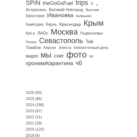
trips
SPiN
。
theGoGoFuel
U
Астрахань
Великий Новгород
Вьетнам
Ивановка
Евпатория
Калмыкия
Крым
Краснодар
Керчь
Камбоджа
Москва
ЛАОс
Куб.а
Подмосковье
Севастополь
Тай
Рязань
Тамбов
Херсон
библиотечный день
Элиста
фото
мы
снег
видео
хи
чб
хроникиКарантина
2026
(60)
2025
(86)
2024
(198)
2023
(87)
2022
(31)
2021
(29)
2020
(120)
2019
(6)