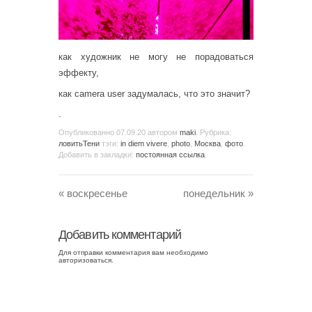
как художник не могу не порадоваться
эффекту,
как camera user задумалась, что это значит?
.
Опубликованно
07.09.20
автором
maki
. Рубрика:
ловитьТени
тэги:
in diem vivere
,
photo
,
Москва
,
фото
.
Добавить в закладки:
постоянная ссылка
.
«
воскресенье
понедельник
»
Добавить комментарий
Для отправки комментария вам необходимо
авторизоваться
.