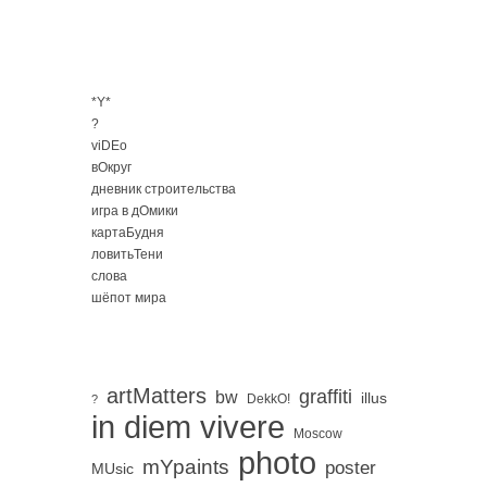
*Y*
?
viDEo
вОкруг
дневник строительства
игра в дОмики
картаБудня
ловитьТени
слова
шёпот мира
artMatters
graffiti
bw
illus
DekkO!
?
in diem vivere
Moscow
photo
mYpaints
poster
MUsic