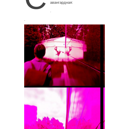
авангардная:
.
.