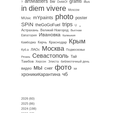
artMatters
graffiti
bw
illus
DekkO!
?
in diem vivere
Moscow
photo
mYpaints
poster
MUsic
trips
SPiN
。
theGoGoFuel
U
Астрахань
Великий Новгород
Вьетнам
Ивановка
Евпатория
Калмыкия
Крым
Краснодар
Керчь
Камбоджа
Москва
ЛАОс
Куб.а
Подмосковье
Севастополь
Тай
Рязань
Тамбов
Херсон
библиотечный день
Элиста
фото
мы
снег
видео
хи
чб
хроникиКарантина
2026
(60)
2025
(86)
2024
(198)