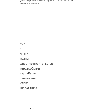
Для отправки комментария вам необходимо
авторизоваться
.
*Y*
?
viDEo
вОкруг
дневник строительства
игра в дОмики
картаБудня
ловитьТени
слова
шёпот мира