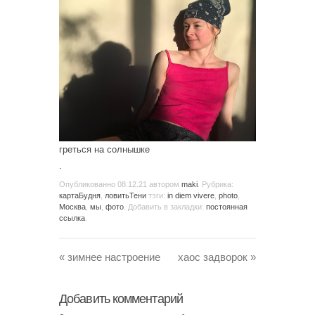
греться на солнышке
.
Опубликованно
08.12.21
автором
maki
. Рубрика:
картаБудня
,
ловитьТени
тэги:
in diem vivere
,
photo
,
Москва
,
мы
,
фото
. Добавить в закладки:
постоянная
ссылка
.
«
зимнее настроение
хаос задворок
»
Добавить комментарий