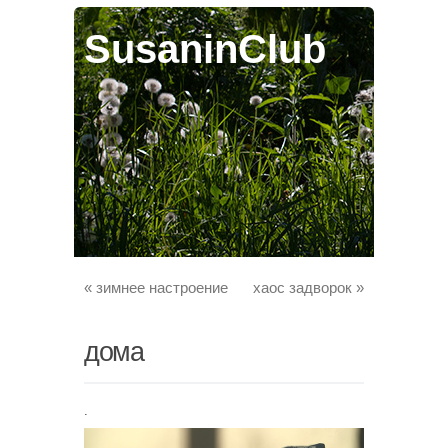
SusaninClub
«
зимнее настроение
хаос задворок
»
дома
.