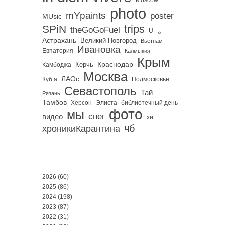
Moscow
photo
mYpaints
poster
MUsic
trips
SPiN
。
theGoGoFuel
U
Астрахань
Великий Новгород
Вьетнам
Ивановка
Евпатория
Калмыкия
Крым
Краснодар
Керчь
Камбоджа
Москва
ЛАОс
Куб.а
Подмосковье
Севастополь
Тай
Рязань
Тамбов
Херсон
библиотечный день
Элиста
фото
мы
снег
видео
хи
чб
хроникиКарантина
2026
(60)
2025
(86)
2024
(198)
2023
(87)
2022
(31)