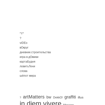
*Y*
?
viDEo
вОкруг
дневник строительства
игра в дОмики
картаБудня
ловитьТени
слова
шёпот мира
artMatters
graffiti
bw
illus
DekkO!
?
in diem vivere